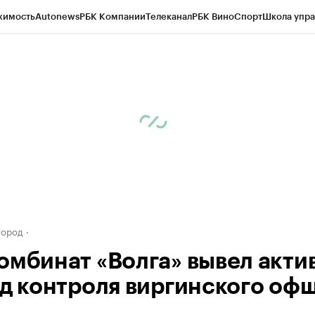
жимость
Autonews
РБК Компании
Телеканал
РБК Вино
Спорт
Школа упра
д
Стиль
Крипто
РБК Бизнес-среда
Дискуссионный клуб
Исследования
К
а контрагентов
Политика
Экономика
Бизнес
Технологии и медиа
Фина
город
омбинат «Волга» вывел акти
од контроля виргинского оф