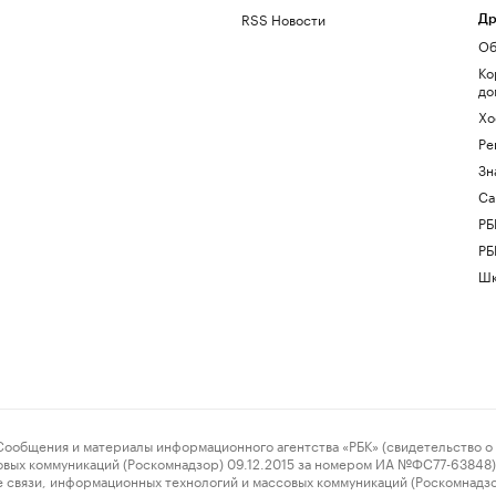
RSS Новости
Др
Об
Ко
до
Хо
Ре
Зн
Са
РБ
РБ
Шк
ения и материалы информационного агентства «РБК» (свидетельство о 
овых коммуникаций (Роскомнадзор) 09.12.2015 за номером ИА №ФС77-63848) 
 связи, информационных технологий и массовых коммуникаций (Роскомнадз