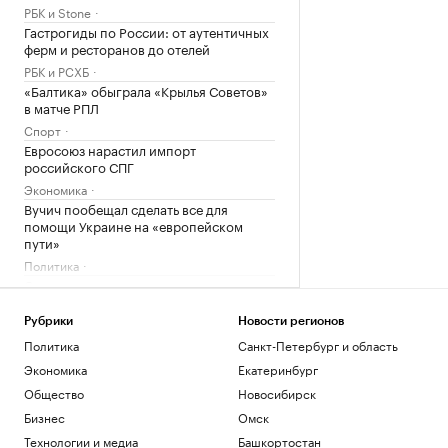
РБК и Stone
Гастрогиды по России: от аутентичных
ферм и ресторанов до отелей
РБК и РСХБ
«Балтика» обыграла «Крылья Советов»
в матче РПЛ
Спорт
Евросоюз нарастил импорт
российского СПГ
Экономика
Вучич пообещал сделать все для
помощи Украине на «европейском
пути»
Политика
Самолет выкатился за пределы полосы
в Норильске и получил повреждения
Общество
Рубрики
Новости регионов
Как выбрать оптимальное
Политика
Санкт-Петербург и область
коммерческое помещение для
Экономика
Екатеринбург
инвестиций
Общество
Новосибирск
РБК и ПИК Серия плюс
Бизнес
Омск
Две девушки в Шереметьево опоздали
на рейс и выбежали за самолетом.
Технологии и медиа
Башкортостан