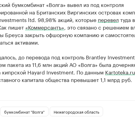
кий бумкомбинат «Волга» вывел из под контроля
рированной на Британских Виргинских островах ком
Investments ltd. 98,98% акций, которые
перевел
туда в
 Как пишет
«Коммерсантъ»
, это связано с решением в
ы Бреуса закрыть офшорную компанию и самостояте
аться активами.
алось, до перевода под контроль Brantley Investments
м пакета из 11,6 млн акций АО «Волга» была дочерня
а кипрской Hayard Investment. По данным
Kartoteka.ru
тавного капитала общества превышает 1,1 млрд руб.
бумкомбинат "Волга"
Нижегородская область