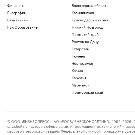
Видео
Финансы
Вологодская область
Общество
Биографии
Калининград
Юные хоккеисты «Спартака» стали
победителями Кубка Александра
База знаний
Краснодарский край
Овечкина
РБК Образование
Нижний Новгород
Спорт
Пермский край
Вучич исключил военное
Ростов-на-Дону
сотрудничество с Украиной
Татарстан
Политика
Что известно об атаках БПЛА на
Тюмень
регионы России. Главное к 8 августа
Черноземье
Политика
Кавказ
С начала суток ПВО сбила почти 20
Карелия
дронов, летевших на Москву
Политика
Мурманск
Приморский край
Загрузить еще
© ООО «БИЗНЕСПРЕСС», АО «РОСБИЗНЕСКОНСАЛТИНГ», 1995–2026. Сообщ
службой по надзору в сфере связи, информационных технологий и масс
массовой информации выдано Федеральной службой по надзору в сфере