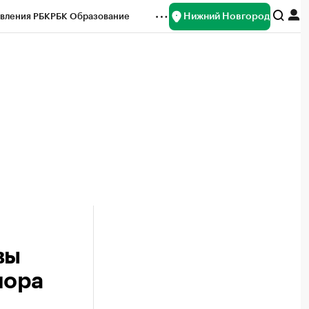
Нижний Новгород
вления РБК
РБК Образование
редитные рейтинги
Франшизы
нсы
Рынок наличной валюты
вы
шора