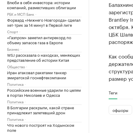
Влюби в себя инвестора: истории
Балахнинс
компаний, разместивших облигации
зарегист
РБК и МСП Банк
Brantley 
Форвард «Нижнего Новгорода» сделал
хет-трик за 14 минут в Первой лиге
октября.
Спорт
ЦБК Шалв
«Газпром» заметил антирекорд по
распоряж
объему запасов газа в Европе
Бизнес
WSJ рассказала о находках, меняющих
Как сообщ
представление об истории Китая
держателе
Общество
структур
Иран атаковал ракетами танкер
эмиратской госнефтекомпании
размер ус
Политика
Российские военные ударили по целям
Теги
в портах Николаев и Одесса
Политика
В Болгарии раскрыли, какой стране
офшоры
принадлежит залетевший дрон
Политика
Что нового построят на Ходынском
поле