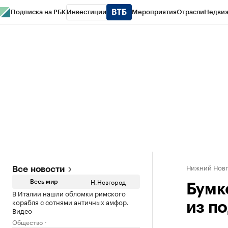
Подписка на РБК
Инвестиции
Мероприятия
Отрасли
Недви
РБК Курсы
РБК Life
Тренды
Визионеры
Национальные проекты
Горо
Газета
Спецпроекты СПб
Конференции СПб
Спецпроекты
Проверк
Нижний Нов
Все новости
Н.Новгород
Весь мир
Бумк
В Италии нашли обломки римского
корабля с сотнями античных амфор.
из п
Видео
Общество