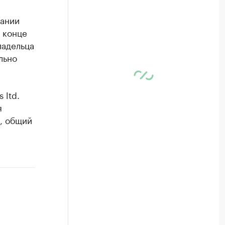
пании
 конце
ладельца
льно
 ltd.
я
, общий