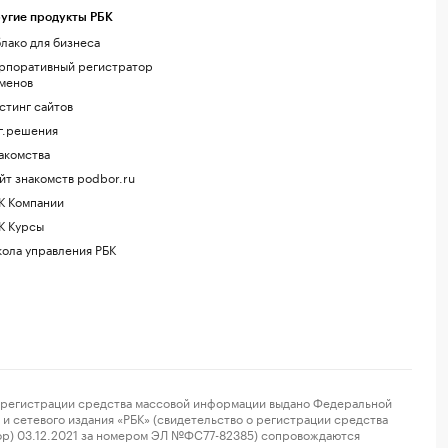
угие продукты РБК
лако для бизнеса
рпоративный регистратор
менов
стинг сайтов
г.решения
акомства
йт знакомств podbor.ru
К Компании
К Курсы
ола управления РБК
регистрации средства массовой информации выдано Федеральной
и сетевого издания «РБК» (свидетельство о регистрации средства
ор) 03.12.2021 за номером ЭЛ №ФС77-82385) сопровождаются