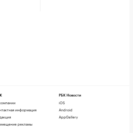
К
РБК Новости
компании
iOS
нтактная информация
Android
дакция
AppGallery
змещение рекламы