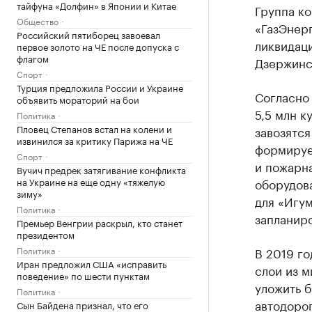
тайфуна «Долфин» в Японии и Китае
Группа ко
Общество
«ГазЭнер
Российский пятиборец завоевал
ликвидац
первое золото на ЧЕ после допуска с
флагом
Дзержинск
Спорт
Турция предложила России и Украине
Согласно
объявить мораторий на бои
5,5 млн к
Политика
Пловец Степанов встал на колени и
завозятс
извинился за критику Парижа на ЧЕ
формируе
Спорт
и пожарна
Вучич предрек затягивание конфликта
на Украине на еще одну «тяжелую
оборудов
зиму»
для «Игум
Политика
запланиро
Премьер Венгрии раскрыл, кто станет
президентом
Политика
В 2019 го
Иран предложил США «исправить
слои из м
поведение» по шести пунктам
уложить б
Политика
автодорог
Сын Байдена признал, что его