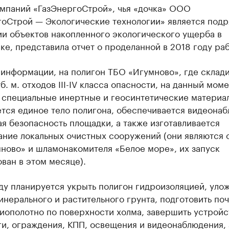
мпаний ​«ГазЭнергоСтрой», чья «дочка» ООО ​
гоСтрой — Экологические технологии» является под
ии объектов накопленного экологического ущерба в
е, представила отчет о проделанной в 2018 году раб
 информации, на полигон ТБО «Игумново», где склад
уб. м. отходов III-IV класса опасности, на данный мом
я специальные инертные и геосинтетические материа
тся единое тело полигона, обеспечивается видеона
я безопасность площадки, а также изготавливается​
ание локальных очистных сооружений (они являются
ново» и шламонакомителя «Белое море», их запуск
ван в этом месяце).
ду планируется укрыть полигон гидроизоляцией, уло
инерального и растительного грунта, подготовить поч
иополотно по поверхности холма, завершить устройс
и, ограждения, КПП, освещения и видеонаблюдения, 