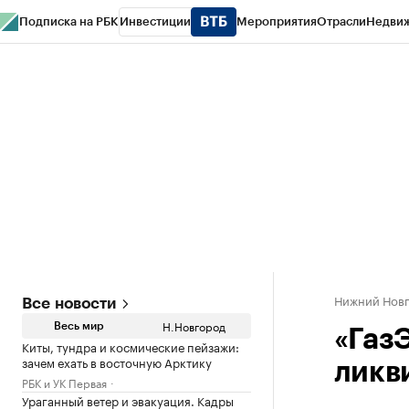
Подписка на РБК
Инвестиции
Мероприятия
Отрасли
Недви
РБК Курсы
РБК Life
Тренды
Визионеры
Национальные проекты
Горо
Газета
Спецпроекты СПб
Конференции СПб
Спецпроекты
Проверк
Нижний Нов
Все новости
Н.Новгород
Весь мир
«Газ
Киты, тундра и космические пейзажи:
зачем ехать в восточную Арктику
ликв
РБК и УК Первая
Ураганный ветер и эвакуация. Кадры