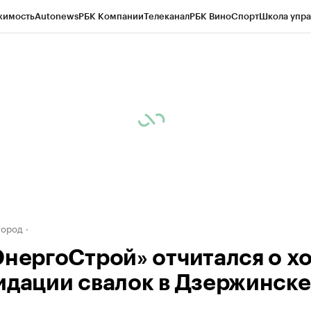
жимость
Autonews
РБК Компании
Телеканал
РБК Вино
Спорт
Школа упра
д
Стиль
Крипто
РБК Бизнес-среда
Дискуссионный клуб
Исследования
К
а контрагентов
Политика
Экономика
Бизнес
Технологии и медиа
Фина
город
ЭнергоСтрой» отчитался о х
идации свалок в Дзержинске