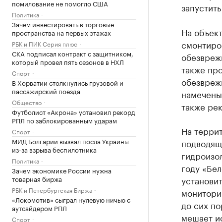
помилование не помогло США
запустить
Политика
Зачем инвестировать в торговые
На объек
пространства на первых этажах
смонтиро
РБК и ПИК Серия плюс
СКА подписал контракт с защитником,
обезврежи
который провел пять сезонов в НХЛ
также про
Спорт
обезврежи
В Хорватии столкнулись грузовой и
пассажирский поезда
намечены 
Общество
также рек
Футболист «Акрона» установил рекорд
РПЛ по заблокированным ударам
На терри
Спорт
МИД Болгарии вызвал посла Украины
подводящи
из-за взрыва беспилотника
гидроизол
Политика
году «Бе
Зачем экономике России нужна
товарная биржа
установит
РБК и Петербургская Биржа
мониторин
«Локомотив» сыграл нулевую ничью с
до сих по
аутсайдером РПЛ
мешает и
Спорт