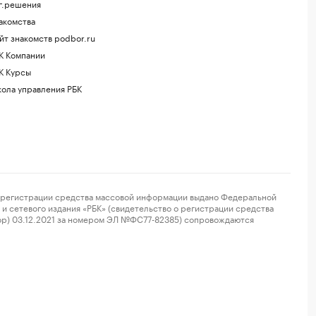
г.решения
акомства
йт знакомств podbor.ru
К Компании
К Курсы
ола управления РБК
регистрации средства массовой информации выдано Федеральной
и сетевого издания «РБК» (свидетельство о регистрации средства
ор) 03.12.2021 за номером ЭЛ №ФС77-82385) сопровождаются