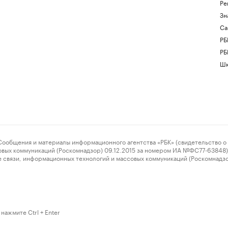
Ре
Зн
Са
РБ
РБ
Шк
ения и материалы информационного агентства «РБК» (свидетельство о 
овых коммуникаций (Роскомнадзор) 09.12.2015 за номером ИА №ФС77-63848) 
 связи, информационных технологий и массовых коммуникаций (Роскомнадз
нажмите Ctrl + Enter