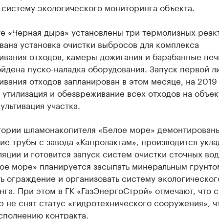
 систему экологического мониторинга объекта.
те «Черная дыра» установлены три термолизных реак
вана установка очистки выбросов для комплекса
вания отходов, камеры дожигания и барабанные печи
йдена пуско-наладка оборудования. Запуск первой л
вания отходов запланирован в этом месяце, на 2019
утилизация и обезвреживание всех отходов на объект
ультивация участка.
тории шламонакопителя «Белое море» демонтирован
е трубы с завода «Капролактам», производится укла
яции и готовится запуск систем очистки сточных вод
лое море» планируется засыпать минеральным грунто
ь ограждение и организовать систему экологическог
га. При этом в ГК «ГазЭнергоСтрой» отмечают, что с
р не снят статус «гидротехнического сооружения», ч
сполнению контракта.