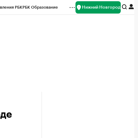
Нижний Новгород
вления РБК
РБК Образование
редитные рейтинги
Франшизы
нсы
Рынок наличной валюты
оде