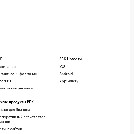
К
РБК Новости
компании
iOS
нтактная информация
Android
дакция
AppGallery
змещение рекламы
угие продукты РБК
лако для бизнеса
рпоративный регистратор
менов
стинг сайтов