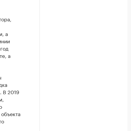
тора,
, а
инии
 год
е, а
ы
дка
. В 2019
м,
о
 объекта
то