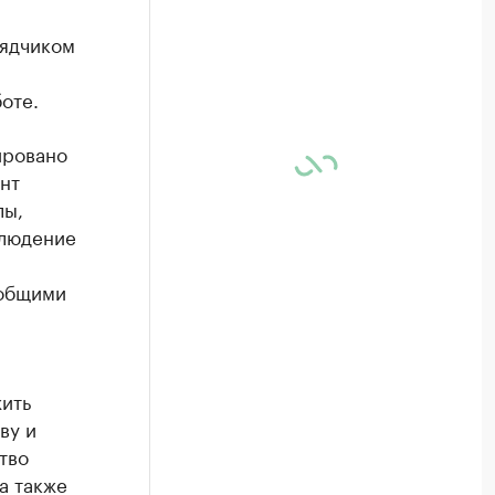
рядчиком
оте.
ировано
ент
лы,
блюдение
 общими
жить
ву и
тво
а также