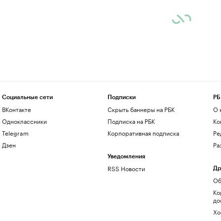
Социальные сети
Подписки
РБ
ВКонтакте
Скрыть баннеры на РБК
О 
Одноклассники
Подписка на РБК
Ко
Telegram
Корпоративная подписка
Ре
Дзен
Ра
Уведомления
RSS Новости
Др
Об
Ко
до
Хо