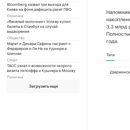
Bloomberg назвал три выхода для
Киева на фоне дефицита ракет ПВО
Напомним,
Политика
накопленн
«Веселый молочник» Уолкер купил
3,3 млрд 
билеты в Стамбул на случай
выдворения
Полность
Общество
года.
Марат и Динара Сафины сыграют с
Федерером и Ли На на турнире в
Шанхае
Теги
Спорт
ТАСС узнал о возможности скорого
визита Уиткоффа и Кушнера в Москву
Дзержинск
Политика
Загрузить еще