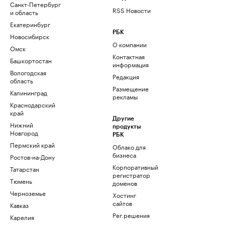
Санкт-Петербург
RSS Новости
и область
Екатеринбург
РБК
Новосибирск
О компании
Омск
Контактная
Башкортостан
информация
Вологодская
Редакция
область
Размещение
Калининград
рекламы
Краснодарский
край
Другие
Нижний
продукты
Новгород
РБК
Пермский край
Облако для
бизнеса
Ростов-на-Дону
Корпоративный
Татарстан
регистратор
Тюмень
доменов
Черноземье
Хостинг
сайтов
Кавказ
Рег.решения
Карелия