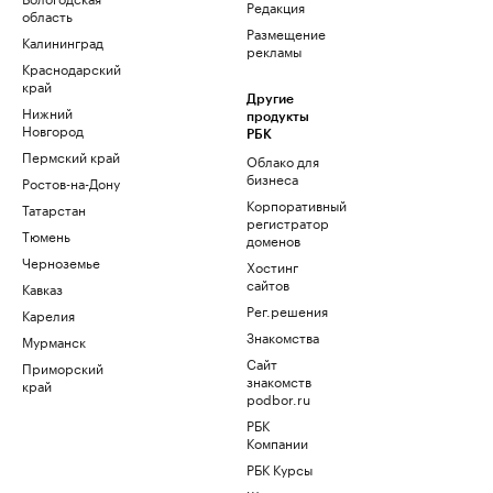
Редакция
область
Размещение
Калининград
рекламы
Краснодарский
край
Другие
Нижний
продукты
Новгород
РБК
Пермский край
Облако для
бизнеса
Ростов-на-Дону
Корпоративный
Татарстан
регистратор
Тюмень
доменов
Черноземье
Хостинг
сайтов
Кавказ
Рег.решения
Карелия
Знакомства
Мурманск
Сайт
Приморский
знакомств
край
podbor.ru
РБК
Компании
РБК Курсы