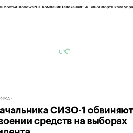
жимость
Autonews
РБК Компании
Телеканал
РБК Вино
Спорт
Школа упра
д
Стиль
Крипто
РБК Бизнес-среда
Дискуссионный клуб
Исследования
К
а контрагентов
Политика
Экономика
Бизнес
Технологии и медиа
Фина
город
ачальника СИЗО-1 обвиняют
воении средств на выборах
идента