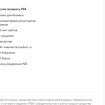
угие продукты РБК
лако для бизнеса
рпоративный регистратор
менов
стинг сайтов
г.решения
акомства
йт знакомств podbor.ru
К Компании
К Курсы
ола управления РБК
регистрации средства массовой информации выдано Федеральной
и сетевого издания «РБК» (свидетельство о регистрации средства