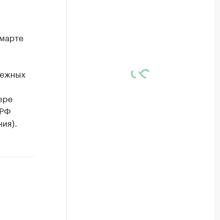
 марте
нежных
ере
 РФ
ия).