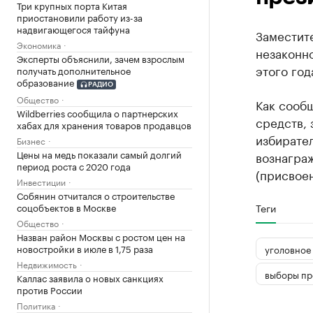
Три крупных порта Китая
приостановили работу из-за
надвигающегося тайфуна
Заместит
Экономика
незаконно
Эксперты объяснили, зачем взрослым
этого год
получать дополнительное
образование
РАДИО
Общество
Как сооб
Wildberries сообщила о партнерских
средств, 
хабах для хранения товаров продавцов
избирате
Бизнес
Цены на медь показали самый долгий
вознаграж
период роста с 2020 года
(присвоен
Инвестиции
Собянин отчитался о строительстве
соцобъектов в Москве
Теги
Общество
Назван район Москвы с ростом цен на
новостройки в июле в 1,75 раза
уголовное
Недвижимость
выборы пр
Каллас заявила о новых санкциях
против России
Политика