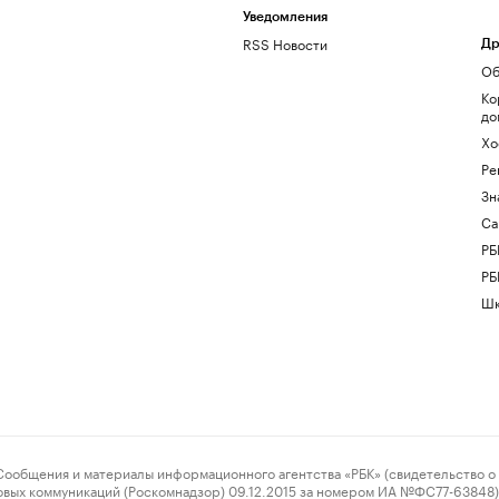
Уведомления
RSS Новости
Др
Об
Ко
до
Хо
Ре
Зн
Са
РБ
РБ
Шк
ения и материалы информационного агентства «РБК» (свидетельство о 
овых коммуникаций (Роскомнадзор) 09.12.2015 за номером ИА №ФС77-63848) 