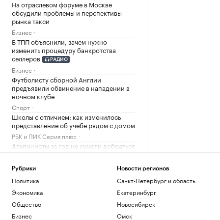
На отраслевом форуме в Москве
обсудили проблемы и перспективы
рынка такси
Бизнес
В ТПП объяснили, зачем нужно
изменить процедуру банкротства
селлеров
РАДИО
Бизнес
Футболисту сборной Англии
предъявили обвинение в нападении в
ночном клубе
Спорт
Школы с отличием: как изменилось
представление об учебе рядом с домом
РБК и ПИК Серия плюс
Альпинисты за год не сумели добраться
до тела Наговициной на пике Победы
Общество
Рубрики
Новости регионов
Как найти свое предназначение и
Политика
Санкт-Петербург и область
понять, чем хочется заниматься
Экономика
Екатеринбург
Образование
FT узнала о выборе ЕС — расширяться
Общество
Новосибирск
«сейчас или никогда»
Бизнес
Омск