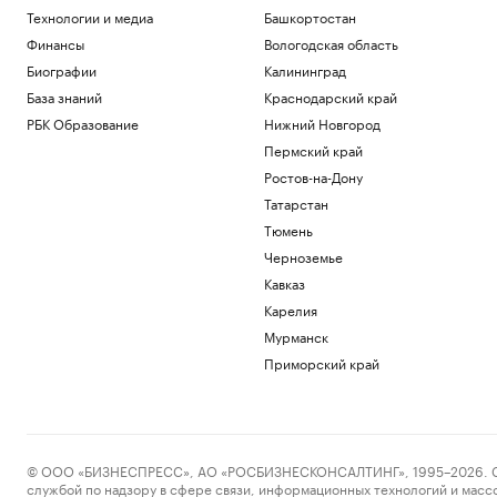
Политика
Технологии и медиа
Башкортостан
Почему доллар поднялся выше ₽82: 3
Финансы
Вологодская область
причины падения курса рубля
Биографии
Калининград
Инвестиции
Путин провел оперативное совещание
База знаний
Краснодарский край
с членами Совбеза
РБК Образование
Нижний Новгород
Политика
Пермский край
Путин поговорил по телефону с
Ростов-на-Дону
президентом ОАЭ
Татарстан
Политика
Как выход на фондовый рынок изменил
Тюмень
компании малого бизнеса
Черноземье
РБК и МСП Банк
Кавказ
В обмелевшем Дунае показался
фундамент моста времен Римской
Карелия
империи. Фото
Мурманск
Общество
Приморский край
Загрузить еще
© ООО «БИЗНЕСПРЕСС», АО «РОСБИЗНЕСКОНСАЛТИНГ», 1995–2026. Сообщ
службой по надзору в сфере связи, информационных технологий и масс