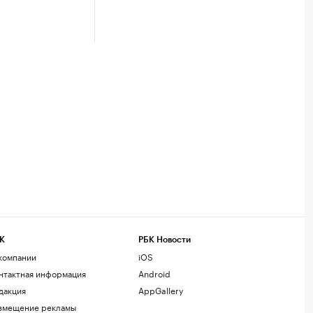
К
РБК Новости
компании
iOS
нтактная информация
Android
дакция
AppGallery
змещение рекламы