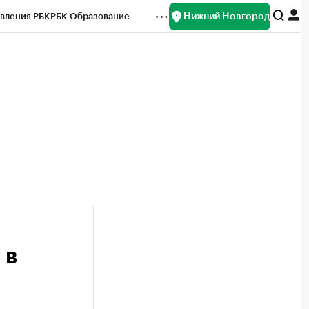
Нижний Новгород
вления РБК
РБК Образование
редитные рейтинги
Франшизы
нсы
Рынок наличной валюты
 в