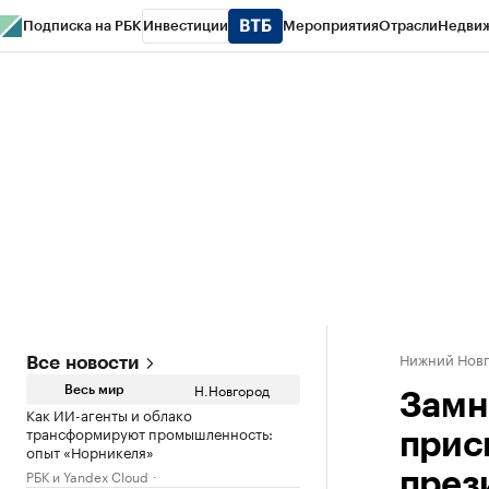
Подписка на РБК
Инвестиции
Мероприятия
Отрасли
Недви
РБК Курсы
РБК Life
Тренды
Визионеры
Национальные проекты
Горо
Газета
Спецпроекты СПб
Конференции СПб
Спецпроекты
Проверк
Нижний Нов
Все новости
Н.Новгород
Весь мир
Замн
Как ИИ-агенты и облако
трансформируют промышленность:
прис
опыт «Норникеля»
РБК и Yandex Cloud
през