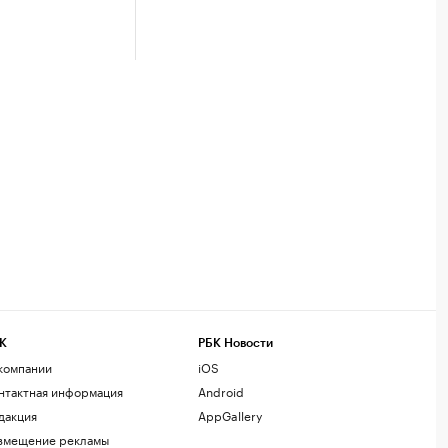
К
РБК Новости
компании
iOS
нтактная информация
Android
дакция
AppGallery
змещение рекламы