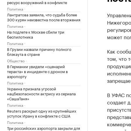
ресурс вооружений в конфликте
Политика
Управлен
Лантратова заявила, что судьба более
300 курян неизвестна после вторжения
Нижегоро
Политика
регулиров
На подлете к Москве сбили три
может пол
беспилотника
Политика
В Грузии назвали причину полного
Как сооб
блэкаута в стране
том, что 
Общество
продукци
В Германии увидели «сценарий
теракта» в инциденте с дроном в
исполнени
аэропорту
запрещает
Политика
Украина признала угрозой
нацбезопасности актрису из сериала
В УФАС по
«СашаТаня»
создает 
Политика
присутст
Reuters раскрыл одну из крупнейших
уступок Ирану в конфликте с США
представи
Политика
коммерче
Три российских аэропорта закрыли для