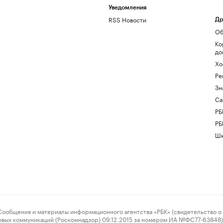
Уведомления
RSS Новости
Др
Об
Ко
до
Хо
Ре
Зн
Са
РБ
РБ
Шк
ения и материалы информационного агентства «РБК» (свидетельство о 
овых коммуникаций (Роскомнадзор) 09.12.2015 за номером ИА №ФС77-63848) 