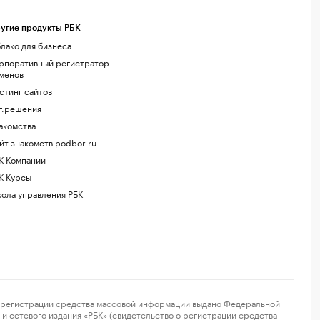
угие продукты РБК
лако для бизнеса
рпоративный регистратор
менов
стинг сайтов
г.решения
акомства
йт знакомств podbor.ru
К Компании
К Курсы
ола управления РБК
регистрации средства массовой информации выдано Федеральной
и сетевого издания «РБК» (свидетельство о регистрации средства