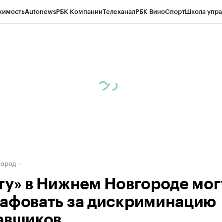
жимость
Autonews
РБК Компании
Телеканал
РБК Вино
Спорт
Школа упра
д
Стиль
Крипто
РБК Бизнес-среда
Дискуссионный клуб
Исследования
К
а контрагентов
Политика
Экономика
Бизнес
Технологии и медиа
Фина
город
ту» в Нижнем Новгороде мог
афовать за дискриминацию
авщиков