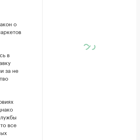
акон о
маркетов
сь в
авку
и за не
тво
овиях
днако
службы
то все
ных