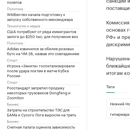
санкций и
полетов
поставщи
Политика
Wildberries начала подготовку к
запуску собственного мессенджера
Комиссия
Технологии и медиа
основах г
США потребуют от ряда иммигрантов
РФ» и пре
залоги до $250 тыс. для получения виз
Политика
дискрими
Adidas извинился за обилие розовых
бутс на ЧМ-26, назвав это совпадением
Нарушение
Спорт
ближайше
Игрока «Зенита» госпитализировали
после удара локтем в матче Кубка
итогам к
России
Спорт
Теги
Росстандарт запретил продажу
некоторых грузовиков Dongfeng и
Zoomlion
Нижний Но
Бизнес
Затраты на строительство ТЭС для
гипермарк
БАМа и Сухого Лога выросли на треть
Бизнес
Счетная палата оценила зависимость