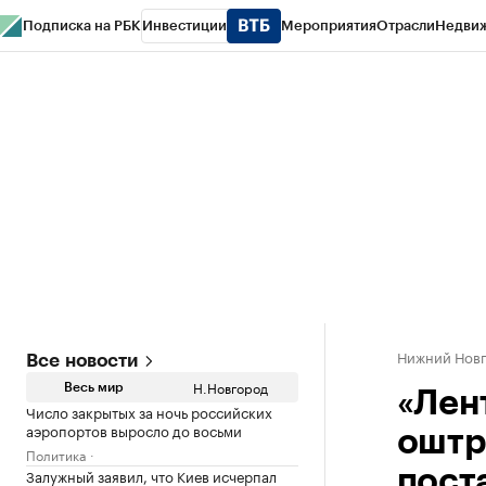
Подписка на РБК
Инвестиции
Мероприятия
Отрасли
Недви
РБК Курсы
РБК Life
Тренды
Визионеры
Национальные проекты
Горо
Газета
Спецпроекты СПб
Конференции СПб
Спецпроекты
Проверк
Нижний Нов
Все новости
Н.Новгород
Весь мир
«Лен
Число закрытых за ночь российских
аэропортов выросло до восьми
оштр
Политика
Залужный заявил, что Киев исчерпал
пост