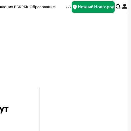
Нижний Новгород
вления РБК
РБК Образование
редитные рейтинги
Франшизы
нсы
Рынок наличной валюты
ут