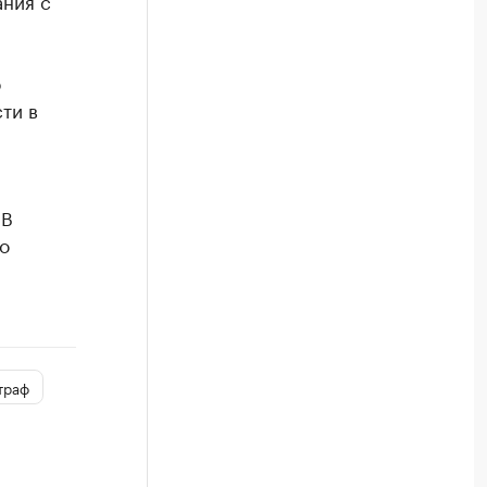
ания с
б
ти в
 В
о
траф