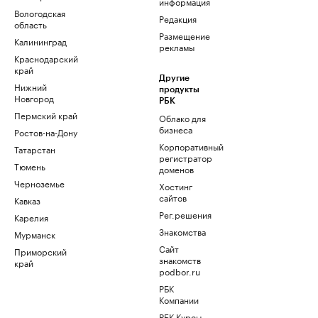
информация
Вологодская
Редакция
область
Размещение
Калининград
рекламы
Краснодарский
край
Другие
Нижний
продукты
Новгород
РБК
Пермский край
Облако для
бизнеса
Ростов-на-Дону
Корпоративный
Татарстан
регистратор
Тюмень
доменов
Черноземье
Хостинг
сайтов
Кавказ
Рег.решения
Карелия
Знакомства
Мурманск
Сайт
Приморский
знакомств
край
podbor.ru
РБК
Компании
РБК Курсы