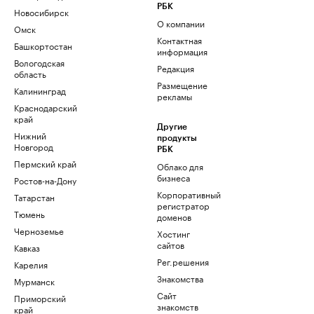
РБК
Новосибирск
О компании
Омск
Контактная
Башкортостан
информация
Вологодская
Редакция
область
Размещение
Калининград
рекламы
Краснодарский
край
Другие
Нижний
продукты
Новгород
РБК
Пермский край
Облако для
бизнеса
Ростов-на-Дону
Корпоративный
Татарстан
регистратор
Тюмень
доменов
Черноземье
Хостинг
сайтов
Кавказ
Рег.решения
Карелия
Знакомства
Мурманск
Сайт
Приморский
знакомств
край