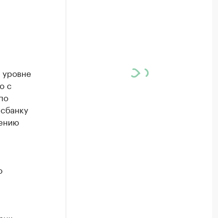
а уровне
о с
по
есбанку
лению
о
анк»