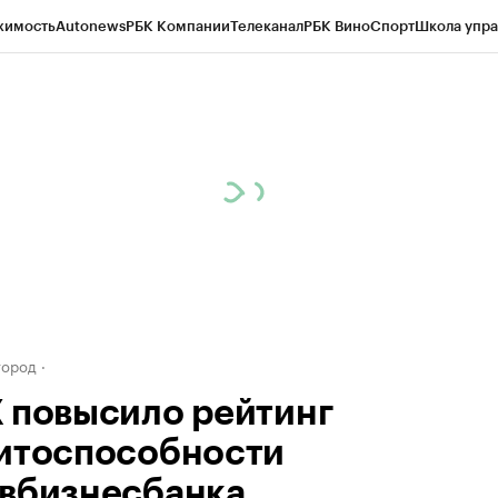
жимость
Autonews
РБК Компании
Телеканал
РБК Вино
Спорт
Школа упра
д
Стиль
Крипто
РБК Бизнес-среда
Дискуссионный клуб
Исследования
К
а контрагентов
Политика
Экономика
Бизнес
Технологии и медиа
Фина
город
 повысило рейтинг
итоспособности
вбизнесбанка