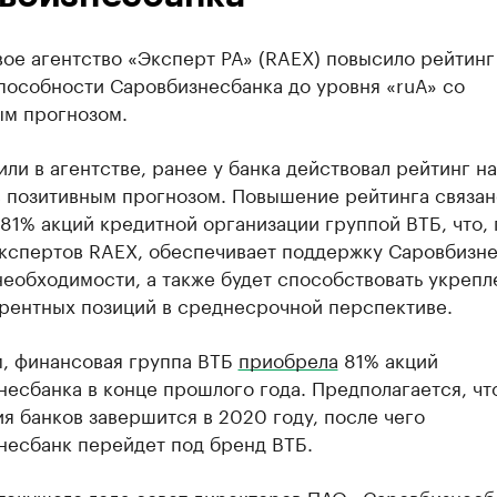
ое агентство «Эксперт РА» (RAEX) повысило рейтинг
пособности Саровбизнесбанка до уровня «ruА» со
ым прогнозом.
или в агентстве, ранее у банка действовал рейтинг н
с позитивным прогнозом. Повышение рейтинга связан
81% акций кредитной организации группой ВТБ, что, 
кспертов RAEX, обеспечивает поддержку Саровбизн
необходимости, а также будет способствовать укреп
урентных позиций в среднесрочной перспективе.
, финансовая группа ВТБ
приобрела
81% акций
есбанка в конце прошлого года. Предполагается, чт
я банков завершится в 2020 году, после чего
несбанк перейдет под бренд ВТБ.
 текущего года совет директоров ПАО «Саровбизнесб