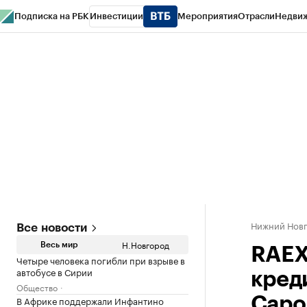
Подписка на РБК
Инвестиции
Мероприятия
Отрасли
Недви
РБК Курсы
РБК Life
Тренды
Визионеры
Национальные проекты
Горо
Газета
Спецпроекты СПб
Конференции СПб
Спецпроекты
Проверк
Нижний Нов
Все новости
Н.Новгород
Весь мир
RAEX
Четыре человека погибли при взрыве в
автобусе в Сирии
кред
Общество
В Африке поддержали Инфантино
Саро