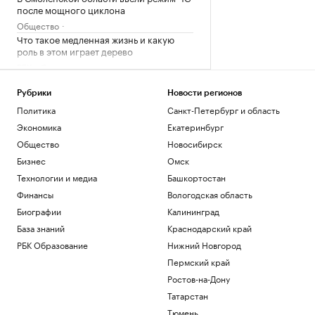
после мощного циклона
Общество
Что такое медленная жизнь и какую
роль в этом играет дерево
РБК и Старквуд
Эксперты и студенты назвали
преимущества обучения за рубежом
Рубрики
Новости регионов
Политика
Санкт-Петербург и область
РАДИО
Общество
Экономика
Екатеринбург
Сеул счел санкции Британии против
Общество
Новосибирск
России угрозой своей
энергобезопасности
Бизнес
Омск
Политика
Технологии и медиа
Башкортостан
Финансы
Вологодская область
Загрузить еще
Биографии
Калининград
База знаний
Краснодарский край
РБК Образование
Нижний Новгород
Пермский край
Ростов-на-Дону
Татарстан
Тюмень