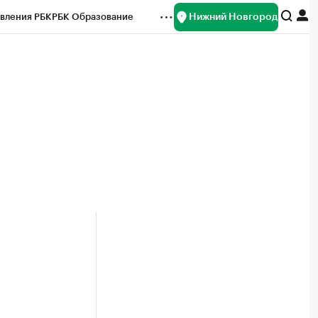
Нижний Новгород
вления РБК
РБК Образование
редитные рейтинги
Франшизы
нсы
Рынок наличной валюты