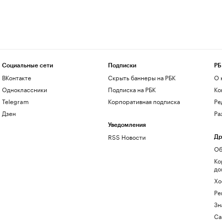
Социальные сети
Подписки
РБ
ВКонтакте
Скрыть баннеры на РБК
О 
Одноклассники
Подписка на РБК
Ко
Telegram
Корпоративная подписка
Ре
Дзен
Ра
Уведомления
RSS Новости
Др
Об
Ко
до
Хо
Ре
Зн
Са