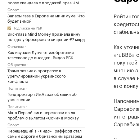
после скандала с продажей прав ЧМ
Спорт
Рейтингов
Запасы газа в Европе на минимуме. Что
будет зимой
кредитос
Подписка на РБК
стабильн
Экс-глава Mind Money признала вину
по «делу брокеров» о хищении ₽7 млрд
Как уточн
Финансы
Как изучали Луну: от изобретения
«ruBBB» 
телескопа до высадки. Видео РБК
покупкой 
Общество
мнению э
Трамп заявил о прогрессе в
урегулировании украинского
в случае 
конфликта
его конк
Политика
Гендиректор «ИжАвиа» объявил об
увольнении
Напомним
Политика
Саровбизн
Матч Первой лиги перенесли из-за
интеграци
проблем с вылетом «Сочи» в Москву
Саровбиз
Спорт
Перешедший в «Лидс» Траффорд стал
самым дорогим британским вратарем
В январе