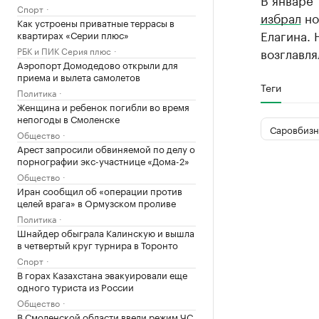
Спорт
избрал
но
Как устроены приватные террасы в
Елагина. 
квартирах «Серии плюс»
РБК и ПИК Серия плюс
возглавля
Аэропорт Домодедово открыли для
приема и вылета самолетов
Теги
Политика
Женщина и ребенок погибли во время
непогоды в Смоленске
Саровбизн
Общество
Арест запросили обвиняемой по делу о
порнографии экс-участнице «Дома-2»
Общество
Иран сообщил об «операции против
целей врага» в Ормузском проливе
Политика
Шнайдер обыграла Калинскую и вышла
в четвертый круг турнира в Торонто
Спорт
В горах Казахстана эвакуировали еще
одного туриста из России
Общество
В Смоленской области ввели режим ЧС