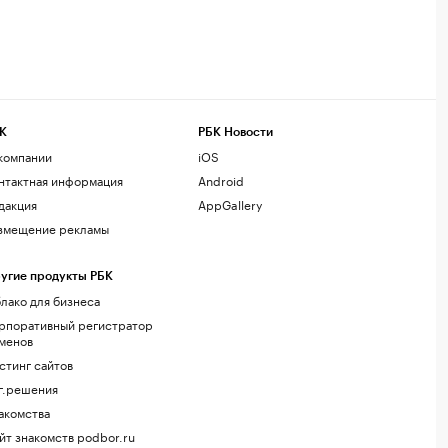
К
РБК Новости
компании
iOS
нтактная информация
Android
дакция
AppGallery
змещение рекламы
угие продукты РБК
лако для бизнеса
рпоративный регистратор
менов
стинг сайтов
г.решения
акомства
йт знакомств podbor.ru