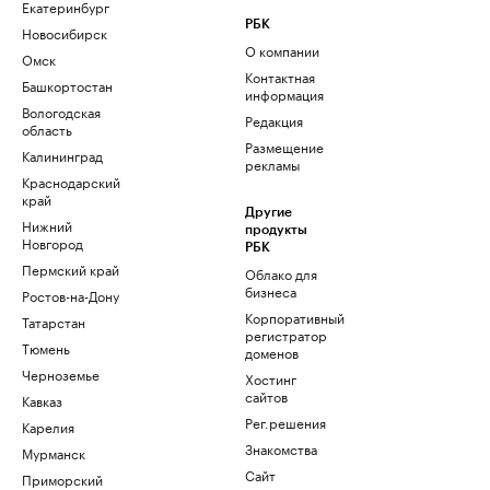
Екатеринбург
РБК
Новосибирск
О компании
Омск
Контактная
Башкортостан
информация
Вологодская
Редакция
область
Размещение
Калининград
рекламы
Краснодарский
край
Другие
Нижний
продукты
Новгород
РБК
Пермский край
Облако для
бизнеса
Ростов-на-Дону
Корпоративный
Татарстан
регистратор
Тюмень
доменов
Черноземье
Хостинг
сайтов
Кавказ
Рег.решения
Карелия
Знакомства
Мурманск
Сайт
Приморский