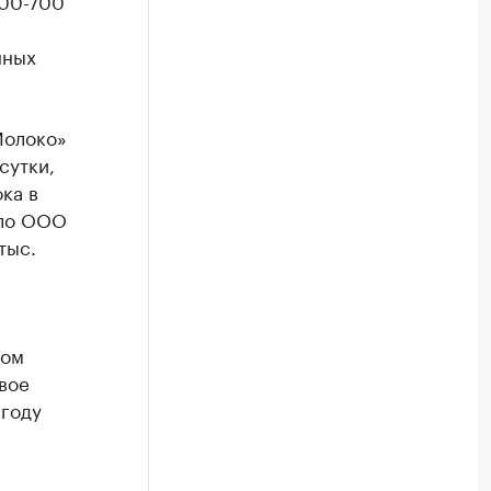
600-700
нных
Молоко»
сутки,
ка в
ыло ООО
тыс.
ком
вое
 году