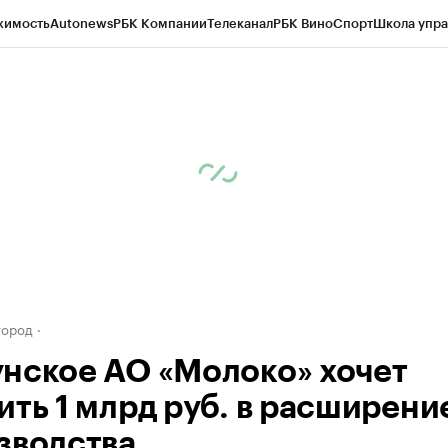
жимость
Autonews
РБК Компании
Телеканал
РБК Вино
Спорт
Школа упра
д
Стиль
Крипто
РБК Бизнес-среда
Дискуссионный клуб
Исследования
К
а контрагентов
Политика
Экономика
Бизнес
Технологии и медиа
Фина
город
нское АО «Молоко» хочет
ить 1 млрд руб. в расширени
зводства