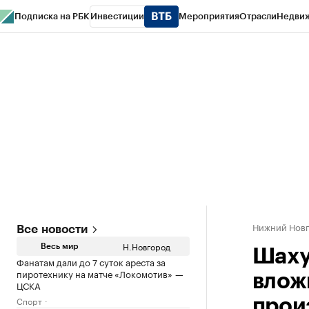
Подписка на РБК
Инвестиции
Мероприятия
Отрасли
Недви
РБК Курсы
РБК Life
Тренды
Визионеры
Национальные проекты
Горо
Газета
Спецпроекты СПб
Конференции СПб
Спецпроекты
Проверк
Нижний Нов
Все новости
Н.Новгород
Весь мир
Шаху
Фанатам дали до 7 суток ареста за
пиротехнику на матче «Локомотив» —
влож
ЦСКА
Спорт
прои