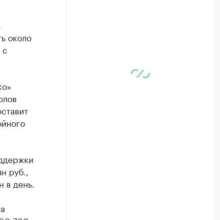
,
ть около
​с
ко»
олов
оставит
ойного
оддержки
н руб.,
 в день.
та