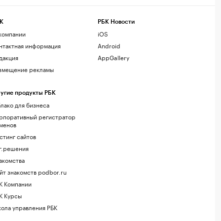
К
РБК Новости
компании
iOS
нтактная информация
Android
дакция
AppGallery
змещение рекламы
угие продукты РБК
лако для бизнеса
рпоративный регистратор
менов
стинг сайтов
г.решения
акомства
йт знакомств podbor.ru
К Компании
К Курсы
ола управления РБК