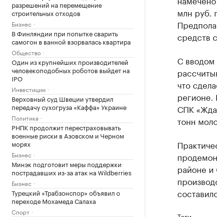
намечено 
разрешений на перемещение
млн руб. 
строительных отходов
Предполаг
Бизнес
В Финляндии при попытке сварить
средств с
самогон в ванной взорвалась квартира
Общество
С вводом 
Один из крупнейших производителей
человекоподобных роботов выйдет на
рассчитыв
IPO
что сдел
Инвестиции
регионе.
Верховный суд Швеции утвердил
передачу сухогруза «Каффа» Украине
СПК «Ждан
Политика
тонн моло
РНПК продолжит перестраховывать
военные риски в Азовском и Черном
Практичес
морях
Бизнес
продемон
Минэк подготовит меры поддержки
районе и 
пострадавших из-за атак на Wildberries
производс
Бизнес
составило
Турецкий «Трабзонспор» объявил о
переходе Мохамеда Салаха
Спорт
Теги