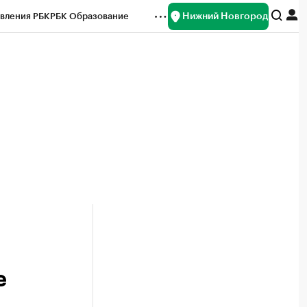
Нижний Новгород
вления РБК
РБК Образование
редитные рейтинги
Франшизы
нсы
Рынок наличной валюты
е