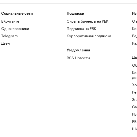
Социальные сети
Подписки
РБ
ВКонтакте
Скрыть баннеры на РБК
О 
Одноклассники
Подписка на РБК
Ко
Telegram
Корпоративная подписка
Ре
Дзен
Ра
Уведомления
RSS Новости
Др
Об
Ко
до
Хо
Ре
Зн
Са
РБ
РБ
Шк