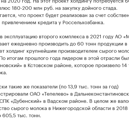
на 2020 год. На этот проект холдингу потребуется 
плюс 180-200 млн руб. на закупку дойного стада.
ается, что проект будет реализован за счет собстве
 привлечением кредита у Россельхозбанка.
в эксплуатацию второго комплекса в 2021 году АО «
ает ежедневно производить до 60 тонн продукции в 
ает холдинг крупнейшим производителем сырого моло
 По итогам прошлого года лидером в этой отрасли б
овский» в Кстовском районе, которое произвело 14 
ка.
ки такие же показатели (по 13,9 тыс. тонн за год)
стрировали ОАО «Тепелево» в Дальнеконстантиновс
СПК «­Дубенский» в Вадском районе. В целом же вало
тво сырого молока в Нижегородской области в 2018
 605,5 тыс. тонн.