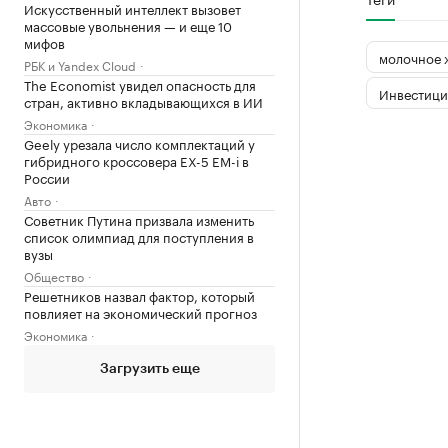
Искусственный интеллект вызовет
массовые увольнения — и еще 10
мифов
молочное 
РБК и Yandex Cloud
The Economist увидел опасность для
Инвестици
стран, активно вкладывающихся в ИИ
Экономика
Geely урезала число комплектаций у
гибридного кроссовера EX-5 EM-i в
России
Авто
Советник Путина призвала изменить
список олимпиад для поступления в
вузы
Общество
Решетников назвал фактор, который
повлияет на экономический прогноз
Экономика
Загрузить еще