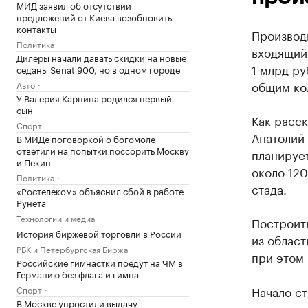
МИД заявил об отсутствии
предложений от Киева возобновить
контакты
Производ
Политика
входящий 
Дилеры начали давать скидки на новые
1 млрд ру
седаны Senat 900, но в одном городе
общим кол
Авто
У Валерия Карпина родился первый
сын
Как расс
Спорт
Анатолий 
В МИДе поговоркой о богомоле
ответили на попытки поссорить Москву
планирует
и Пекин
около 120
Политика
стада.
«Ростелеком» объяснил сбой в работе
Рунета
Технологии и медиа
Построит
История биржевой торговли в России
из област
РБК и Петербургская Биржа
при этом 
Российские гимнастки поедут на ЧМ в
Германию без флага и гимна
Начало ст
Спорт
В Москве упростили выдачу