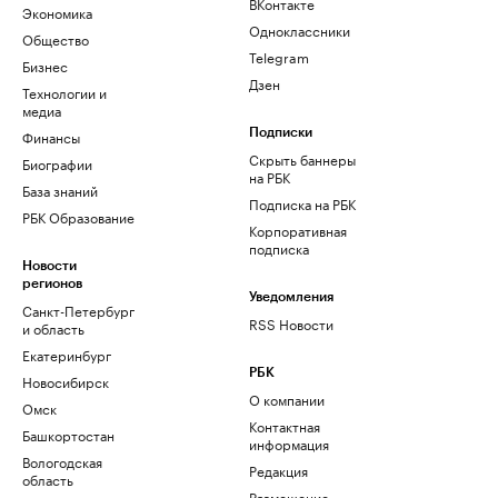
ВКонтакте
Экономика
Одноклассники
Общество
Telegram
Бизнес
Дзен
Технологии и
медиа
Финансы
Подписки
Скрыть баннеры
Биографии
на РБК
База знаний
Подписка на РБК
РБК Образование
Корпоративная
подписка
Новости
регионов
Уведомления
Санкт-Петербург
RSS Новости
и область
Екатеринбург
РБК
Новосибирск
О компании
Омск
Контактная
Башкортостан
информация
Вологодская
Редакция
область
Размещение