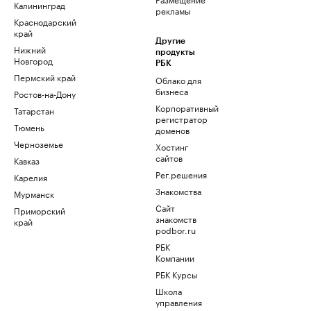
Калининград
рекламы
Краснодарский
край
Другие
Нижний
продукты
Новгород
РБК
Пермский край
Облако для
бизнеса
Ростов-на-Дону
Корпоративный
Татарстан
регистратор
Тюмень
доменов
Черноземье
Хостинг
сайтов
Кавказ
Рег.решения
Карелия
Знакомства
Мурманск
Сайт
Приморский
знакомств
край
podbor.ru
РБК
Компании
РБК Курсы
Школа
управления