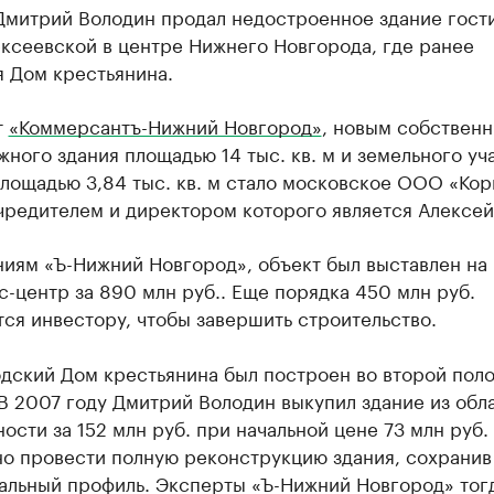
Дмитрий Володин продал недостроенное здание гост
ксеевской в центре Нижнего Новгорода, где ранее
я Дом крестьянина.
​
«Коммерсантъ-Нижний Новгород»
, новым собствен
ного здания площадью 14 тыс. кв. м и земельного уч
лощадью 3,84 тыс. кв. м стало московское ООО «Ко
чредителем и директором которого является Алексей
иям ​«Ъ-Нижний Новгород», объект был выставлен на
с-центр за 890 млн руб.. Еще порядка 450 млн руб.
ся инвестору, чтобы завершить строительство.
дский Дом крестьянина был построен во второй пол
 В 2007 году Дмитрий Володин выкупил здание из обл
ости за 152 млн руб. при начальной цене 73 млн руб.
но провести полную реконструкцию здания, сохранив
альный профиль. Эксперты «Ъ-Нижний Новгород» тог