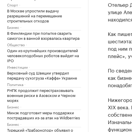
Отельер 
Спорт
В Москве упростили выдачу
улице Але
разрешений на перемещение
находилс
строительных отходов
Бизнес
Как пишет 
В Финляндии при попытке сварить
самогон в ванной взорвалась квартира
шестиэтаж
Общество
под ним п
Один из крупнейших производителей
плейс», у
человекоподобных роботов выйдет на
IPO
Инвестиции
По сведен
Верховный суд Швеции утвердил
как бизне
передачу сухогруза «Каффа» Украине
понадобят
Политика
РНПК продолжит перестраховывать
военные риски в Азовском и Черном
Нижегоро
морях
XIX века.
Бизнес
Минэк подготовит меры поддержки
собственн
пострадавших из-за атак на Wildberries
Изначаль
Бизнес
функцион
Турецкий «Трабзонспор» объявил о