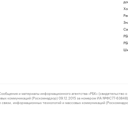
до
Хо
Ре
Зн
Са
РБ
РБ
Шк
ения и материалы информационного агентства «РБК» (свидетельство о 
овых коммуникаций (Роскомнадзор) 09.12.2015 за номером ИА №ФС77-63848) 
 связи, информационных технологий и массовых коммуникаций (Роскомнадз