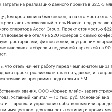
 затраты на реализацию данного проекта в $2,5-3 мл
ду Дом крестьянина был снесен, а на его месте отел
строить четырехзвездный отель Novotel под управле
кого оператора Accor Group. Проект стоимостью $22
гал возведение отеля на 220 номеров с семью конфе
вумя ресторанами, фитнес-зоной, внутренним двором
ристических автобусов и подземной парковкой на 90
ст.
, что отель начнет работу перед чемпионатом мира 
однако проект реализовать так и не удалось, и в апре
исключили из программы подготовки к ЧМ.
бственник здания, ООО «Корнер плейс» зарегистрир
года. Уставный капитал — 10 тыс. руб. Основной вид
ости — аренда и управление собственным или аренд
ым имуществом, деятельность гостиниц и прочих мес