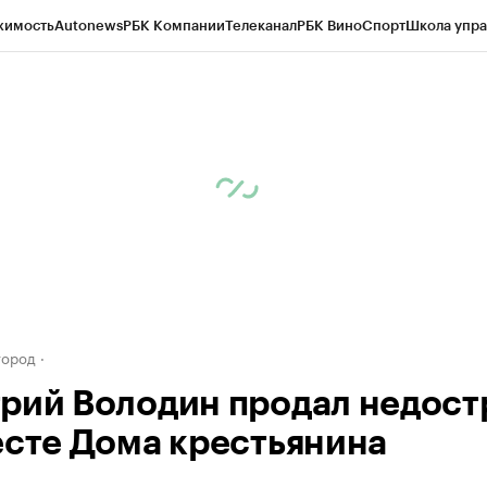
жимость
Autonews
РБК Компании
Телеканал
РБК Вино
Спорт
Школа упра
д
Стиль
Крипто
РБК Бизнес-среда
Дискуссионный клуб
Исследования
К
а контрагентов
Политика
Экономика
Бизнес
Технологии и медиа
Фина
город
рий Володин продал недост
есте Дома крестьянина