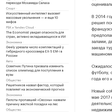
переходе Мохамеда Салаха
оценивали
Спорт
Искусственный интеллект вызовет
В 2014 го
массовые увольнения — и еще 10
мифов
решил по
РБК и Yandex Cloud
французс
The Economist увидел опасность для
предпола
стран, активно вкладывающихся в ИИ
залами, д
Экономика
заезда ту
Geely урезала число комплектаций у
гибридного кроссовера EX-5 EM-i в
машиноме
России
Авто
Ожидалось
Советник Путина призвала изменить
список олимпиад для поступления в
футболу, 
вузы
года его 
Общество
Решетников назвал фактор, который
повлияет на экономический прогноз
Новый со
Экономика
мае 2017 
Пилоты пропавшей «Сессны» назвали
деятельн
причину жесткой посадки на лес
недвижим
Общество