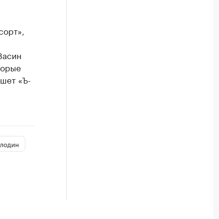
сорт»,
Васин
торые
ишет «Ъ-
олодин