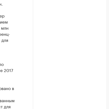
н.
ьер
нием
 млн
ренц-
 для
по
ле 2017
овано в
ованным
т для