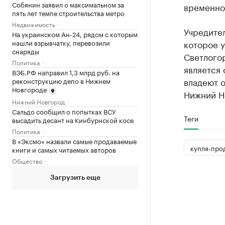
Собянин заявил о максимальном за
временно
пять лет темпе строительства метро
Недвижимость
Учредите
На украинском Ан-24, рядом с которым
нашли взрывчатку, перевозили
которое 
снаряды
Светлогор
Политика
является
ВЭБ.РФ направил 1,3 млрд руб. на
владеют о
реконструкцию депо в Нижнем
Новгороде
Нижний Н
Нижний Новгород
Сальдо сообщил о попытках ВСУ
Теги
высадить десант на Кинбурнской косе
Политика
В «Эксмо» назвали самые продаваемые
купля-про
книги и самых читаемых авторов
Общество
Загрузить еще