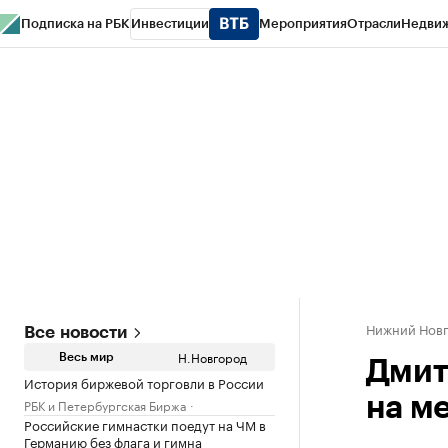
Подписка на РБК
Инвестиции
Мероприятия
Отрасли
Недви
РБК Курсы
РБК Life
Тренды
Визионеры
Национальные проекты
Горо
Газета
Спецпроекты СПб
Конференции СПб
Спецпроекты
Проверк
Нижний Нов
Все новости
Н.Новгород
Весь мир
Дмит
История биржевой торговли в России
на м
РБК и Петербургская Биржа
Российские гимнастки поедут на ЧМ в
Германию без флага и гимна