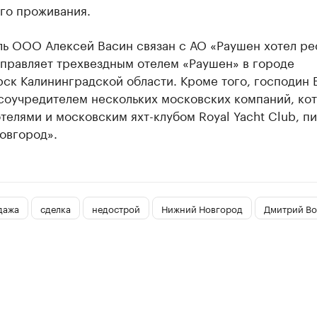
го проживания.
ль ООО Алексей Васин связан с АО «Раушен хотел ре
управляет трехвездным отелем «Раушен» в городе
ск Калининградской области. Кроме того, господин 
 соучредителем нескольких московских компаний, ко
телями и московским яхт-клубом Royal Yacht Club, п
овгород».
дажа
сделка
недострой
Нижний Новгород
Дмитрий В