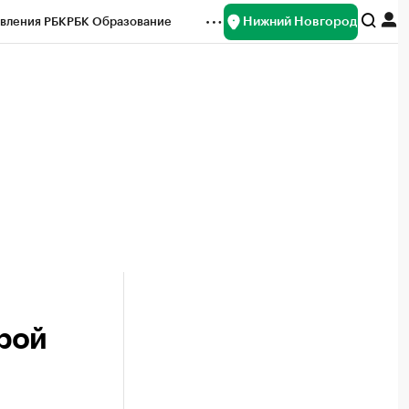
Нижний Новгород
вления РБК
РБК Образование
редитные рейтинги
Франшизы
нсы
Рынок наличной валюты
рой