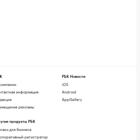
К
РБК Новости
компании
iOS
нтактная информация
Android
дакция
AppGallery
змещение рекламы
угие продукты РБК
лако для бизнеса
рпоративный регистратор