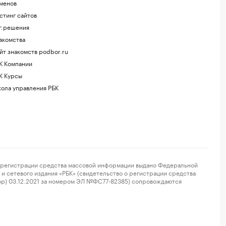
менов
стинг сайтов
г.решения
акомства
йт знакомств podbor.ru
К Компании
К Курсы
ола управления РБК
регистрации средства массовой информации выдано Федеральной
и сетевого издания «РБК» (свидетельство о регистрации средства
ор) 03.12.2021 за номером ЭЛ №ФС77-82385) сопровождаются