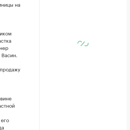
иницы на
ником
астка
рнер
 Васин.
 продажу
овине
астной
 его
да