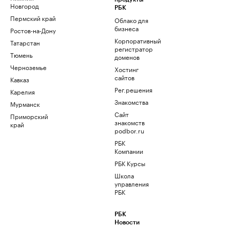
Новгород
РБК
Пермский край
Облако для
бизнеса
Ростов-на-Дону
Корпоративный
Татарстан
регистратор
Тюмень
доменов
Черноземье
Хостинг
сайтов
Кавказ
Рег.решения
Карелия
Знакомства
Мурманск
Сайт
Приморский
знакомств
край
podbor.ru
РБК
Компании
РБК Курсы
Школа
управления
РБК
РБК
Новости