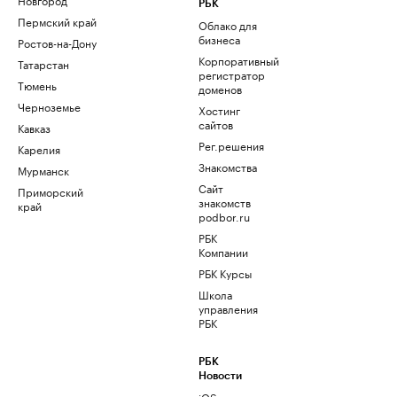
РБК
Пермский край
Облако для
бизнеса
Ростов-на-Дону
Корпоративный
Татарстан
регистратор
Тюмень
доменов
Черноземье
Хостинг
сайтов
Кавказ
Рег.решения
Карелия
Знакомства
Мурманск
Сайт
Приморский
знакомств
край
podbor.ru
РБК
Компании
РБК Курсы
Школа
управления
РБК
РБК
Новости
iOS