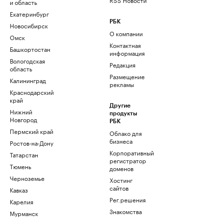
и область
Екатеринбург
РБК
Новосибирск
О компании
Омск
Контактная
Башкортостан
информация
Вологодская
Редакция
область
Размещение
Калининград
рекламы
Краснодарский
край
Другие
Нижний
продукты
Новгород
РБК
Пермский край
Облако для
бизнеса
Ростов-на-Дону
Корпоративный
Татарстан
регистратор
Тюмень
доменов
Черноземье
Хостинг
сайтов
Кавказ
Рег.решения
Карелия
Знакомства
Мурманск