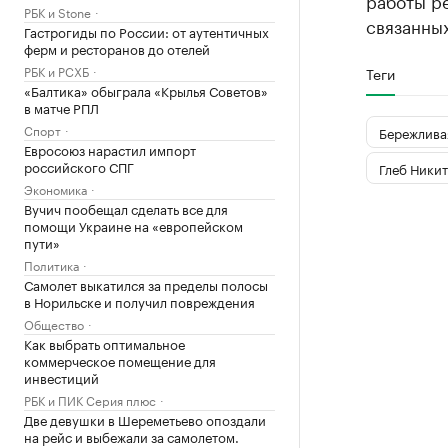
работы ре
РБК и Stone
связанны
Гастрогиды по России: от аутентичных
ферм и ресторанов до отелей
РБК и РСХБ
Теги
«Балтика» обыграла «Крылья Советов»
в матче РПЛ
Спорт
Бережлива
Евросоюз нарастил импорт
российского СПГ
Глеб Ники
Экономика
Вучич пообещал сделать все для
помощи Украине на «европейском
пути»
Политика
Самолет выкатился за пределы полосы
в Норильске и получил повреждения
Общество
Как выбрать оптимальное
коммерческое помещение для
инвестиций
РБК и ПИК Серия плюс
Две девушки в Шереметьево опоздали
на рейс и выбежали за самолетом.