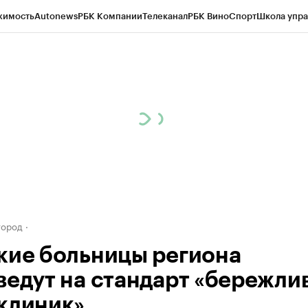
жимость
Autonews
РБК Компании
Телеканал
РБК Вино
Спорт
Школа упра
д
Стиль
Крипто
РБК Бизнес-среда
Дискуссионный клуб
Исследования
К
а контрагентов
Политика
Экономика
Бизнес
Технологии и медиа
Фина
город
кие больницы региона
ведут на стандарт «бережли
клиник»