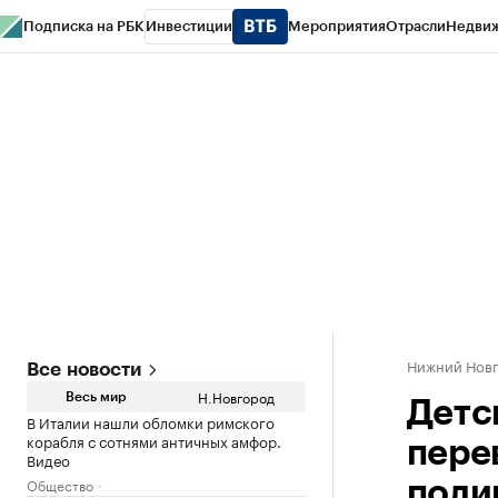
Подписка на РБК
Инвестиции
Мероприятия
Отрасли
Недви
РБК Курсы
РБК Life
Тренды
Визионеры
Национальные проекты
Горо
Газета
Спецпроекты СПб
Конференции СПб
Спецпроекты
Проверк
Нижний Нов
Все новости
Н.Новгород
Весь мир
Детс
В Италии нашли обломки римского
корабля с сотнями античных амфор.
пере
Видео
Общество
поли