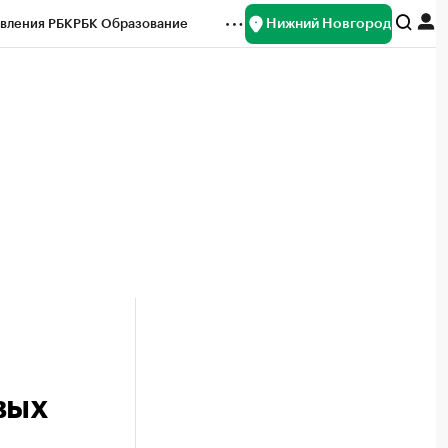
Нижний Новгород
вления РБК
РБК Образование
редитные рейтинги
Франшизы
нсы
Рынок наличной валюты
вых