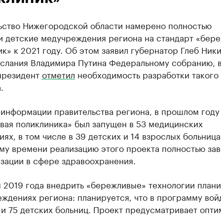
ьство Нижегородской области намерено полностью
и детские медучреждения региона на стандарт ​«бер
к» к 2021 году. Об этом заявил губернатор Глеб Ник
ослания Владимира Путина Федеральному собранию, 
президент
отметил
необходимость разработки такого
.
 информации правительства региона, в прошлом году
вая поликлиника» был запущен в 53 медицинских
ях, в том числе в 39 детских и 14 взрослых больница
му времени реализацию этого проекта полностью за
зации в сфере здравоохранения.
м 2019 года внедрить «бережливые» технологии план
еждениях региона: планируется, что в программу вой
 и 75 детских больниц. Проект предусматривает опт