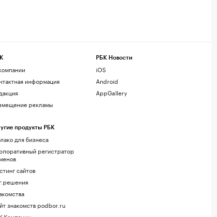
К
РБК Новости
компании
iOS
нтактная информация
Android
дакция
AppGallery
змещение рекламы
угие продукты РБК
лако для бизнеса
рпоративный регистратор
менов
стинг сайтов
г.решения
акомства
йт знакомств podbor.ru
К Компании