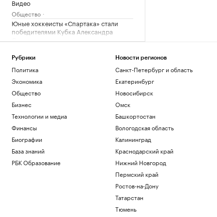
Видео
Общество
Юные хоккеисты «Спартака» стали
победителями Кубка Александра
Овечкина
Спорт
Вучич исключил военное
Рубрики
Новости регионов
сотрудничество с Украиной
Политика
Санкт-Петербург и область
Политика
Экономика
Екатеринбург
Что известно об атаках БПЛА на
Общество
Новосибирск
регионы России. Главное к 8 августа
Бизнес
Омск
Политика
Технологии и медиа
Башкортостан
С начала суток ПВО сбила почти 20
дронов, летевших на Москву
Финансы
Вологодская область
Политика
Биографии
Калининград
База знаний
Краснодарский край
Загрузить еще
РБК Образование
Нижний Новгород
Пермский край
Ростов-на-Дону
Татарстан
Тюмень