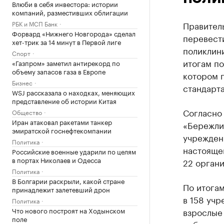
Влюби в себя инвестора: истории
компаний, разместивших облигации
РБК и МСП Банк
Правител
Форвард «Нижнего Новгорода» сделал
перевест
хет-трик за 14 минут в Первой лиге
поликлини
Спорт
итогам п
«Газпром» заметил антирекорд по
объему запасов газа в Европе
котором 
Бизнес
стандарта
WSJ рассказала о находках, меняющих
представление об истории Китая
Согласно
Общество
Иран атаковал ракетами танкер
«Бережли
эмиратской госнефтекомпании
учреждени
Политика
настояще
Российские военные ударили по целям
в портах Николаев и Одесса
22 органи
Политика
В Болгарии раскрыли, какой стране
По итога
принадлежит залетевший дрон
в 158 учр
Политика
Что нового построят на Ходынском
взрослые
поле