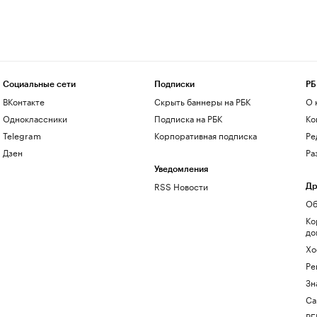
Социальные сети
Подписки
РБ
ВКонтакте
Скрыть баннеры на РБК
О 
Одноклассники
Подписка на РБК
Ко
Telegram
Корпоративная подписка
Ре
Дзен
Ра
Уведомления
RSS Новости
Др
Об
Ко
до
Хо
Ре
Зн
Са
РБ