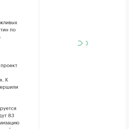
ежливых
итин по
в
 проект
х. К
вершили
ируется
дут 83
имизацию