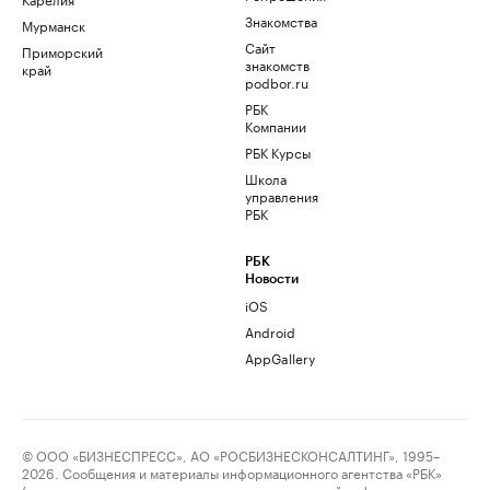
Знакомства
Мурманск
Сайт
Приморский
знакомств
край
podbor.ru
РБК
Компании
РБК Курсы
Школа
управления
РБК
РБК
Новости
iOS
Android
AppGallery
© ООО «БИЗНЕСПРЕСС», АО «РОСБИЗНЕСКОНСАЛТИНГ», 1995–
2026. Сообщения и материалы информационного агентства «РБК»
(свидетельство о регистрации средства массовой информации