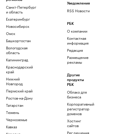
Уведомления
Санкт-Петербург
RSS Новости
и область
Екатеринбург
РБК
Новосибирск
О компании
Омск
Контактная
Башкортостан
информация
Вологодская
Редакция
область
Размещение
Калининград
рекламы
Краснодарский
край
Другие
Нижний
продукты
Новгород
РБК
Пермский край
Облако для
бизнеса
Ростов-на-Дону
Корпоративный
Татарстан
регистратор
Тюмень
доменов
Черноземье
Хостинг
сайтов
Кавказ
Рег.решения
Карелия