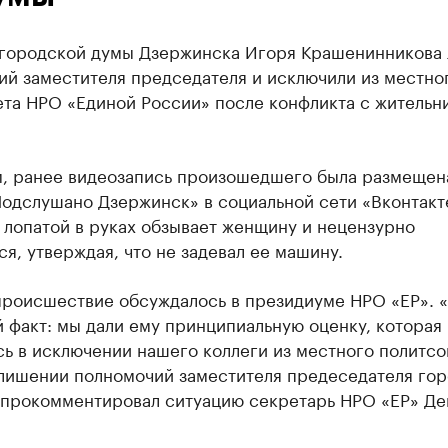
 городской думы Дзержинска Игоря Крашенинникова
ий заместителя председателя и исключили из местно
ета НРО «Единой России» после конфликта с жительн
, ранее видеозапись произошедшего была размещен
Подслушано Дзержинск» в социальной сети «Вконтакт
 лопатой в руках обзывает женщину и нецензурно
я, утверждая, что не задевал ее машину.
происшествие обсуждалось в президиуме НРО «ЕР». 
 факт: мы дали ему принципиальную оценку, которая
ь в исключении нашего коллеги из местного политсо
 лишении полномочий заместителя предеседателя го
 прокомментировал ситуацию секретарь НРО «ЕР» Де