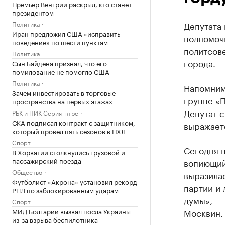
Премьер Венгрии раскрыл, кто станет
президентом
Политика
Депутата
Иран предложил США «исправить
полномоч
поведение» по шести пунктам
политсов
Политика
города.
Сын Байдена признал, что его
помилование не помогло США
Политика
Напомним
Зачем инвестировать в торговые
группе «
пространства на первых этажах
Депутат с
РБК и ПИК Серия плюс
СКА подписал контракт с защитником,
выражаетс
который провел пять сезонов в НХЛ
Спорт
Сегодня 
В Хорватии столкнулись грузовой и
пассажирский поезда
вопиющий
Общество
выразилас
Футболист «Акрона» установил рекорд
партии и
РПЛ по заблокированным ударам
думы», —
Спорт
МИД Болгарии вызвал посла Украины
Москвин.
из-за взрыва беспилотника