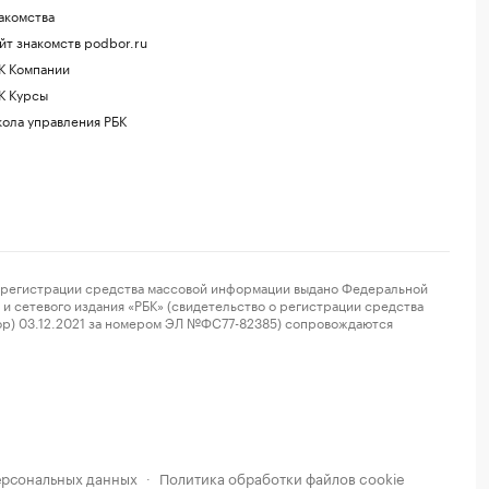
акомства
йт знакомств podbor.ru
К Компании
К Курсы
ола управления РБК
регистрации средства массовой информации выдано Федеральной
и сетевого издания «РБК» (свидетельство о регистрации средства
ор) 03.12.2021 за номером ЭЛ №ФС77-82385) сопровождаются
ерсональных данных
Политика обработки файлов cookie
·