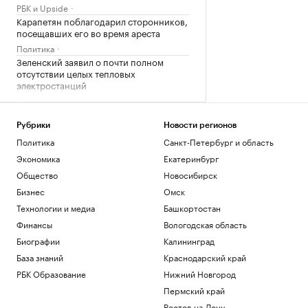
РБК и Upside
Карапетян поблагодарил сторонников,
посещавших его во время ареста
Политика
Зеленский заявил о почти полном
отсутствии целых тепловых
электростанций
Политика
Мельникова заявила, что после
невыдачи визы на ЧЕ ей жаль своего
Рубрики
Новости регионов
здоровья
Политика
Санкт-Петербург и область
Спорт
Экономика
Екатеринбург
Сын Джо Байдена рассказал о сильной
Общество
Новосибирск
боли отца из-за рака
Бизнес
Омск
Общество
Технологии и медиа
Башкортостан
Загрузить еще
Финансы
Вологодская область
Биографии
Калининград
База знаний
Краснодарский край
РБК Образование
Нижний Новгород
Пермский край
Ростов-на-Дону