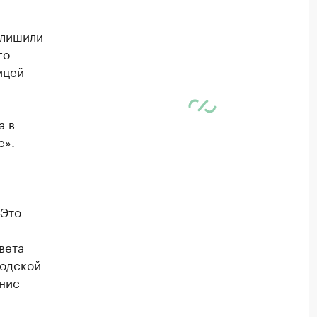
 лишили
го
ицей
а в
е».
«Это
вета
родской
нис