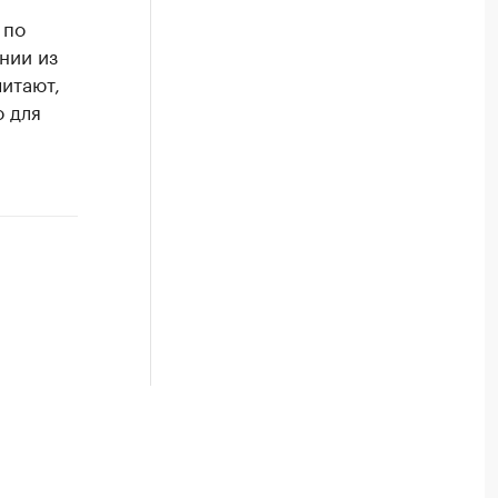
 по
нии из
итают,
 для