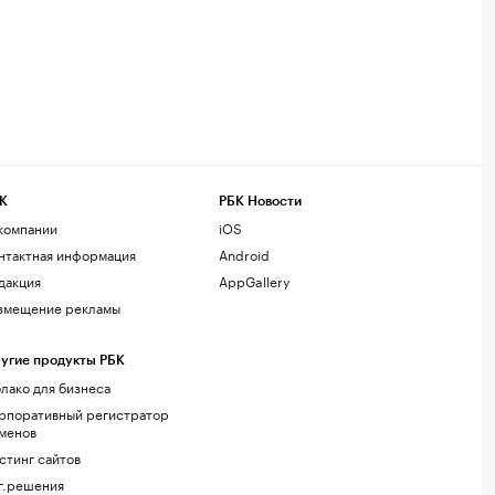
К
РБК Новости
компании
iOS
нтактная информация
Android
дакция
AppGallery
змещение рекламы
угие продукты РБК
лако для бизнеса
рпоративный регистратор
менов
стинг сайтов
г.решения