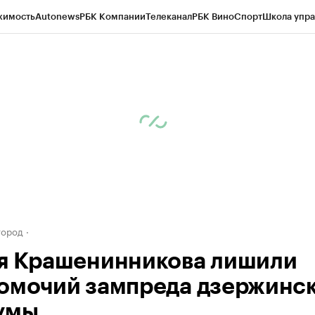
жимость
Autonews
РБК Компании
Телеканал
РБК Вино
Спорт
Школа упра
д
Стиль
Крипто
РБК Бизнес-среда
Дискуссионный клуб
Исследования
К
а контрагентов
Политика
Экономика
Бизнес
Технологии и медиа
Фина
город
я Крашенинникова лишили
омочий зампреда дзержинс
умы