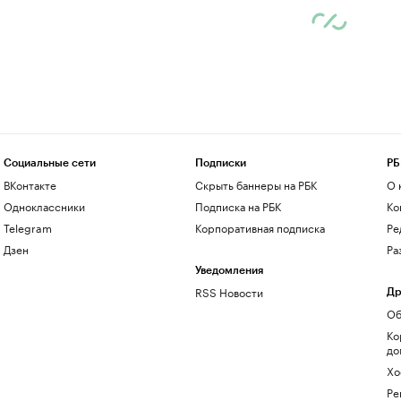
Социальные сети
Подписки
РБ
ВКонтакте
Скрыть баннеры на РБК
О 
Одноклассники
Подписка на РБК
Ко
Telegram
Корпоративная подписка
Ре
Дзен
Ра
Уведомления
RSS Новости
Др
Об
Ко
до
Хо
Ре