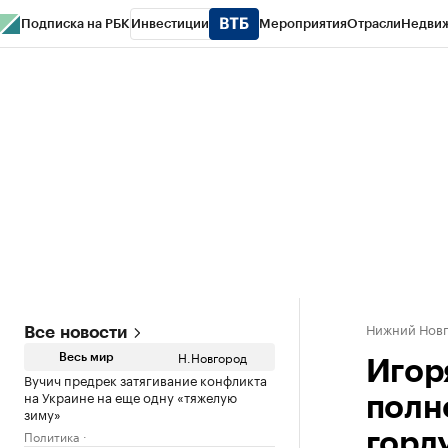
Подписка на РБК
Инвестиции
Мероприятия
Отрасли
Недви
РБК Курсы
РБК Life
Тренды
Визионеры
Национальные проекты
Горо
Газета
Спецпроекты СПб
Конференции СПб
Спецпроекты
Проверк
Нижний Нов
Все новости
Н.Новгород
Весь мир
Игор
Вучич предрек затягивание конфликта
на Украине на еще одну «тяжелую
полн
зиму»
Политика
горд