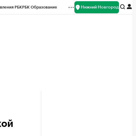
Нижний Новгород
вления РБК
РБК Образование
редитные рейтинги
Франшизы
нсы
Рынок наличной валюты
кой