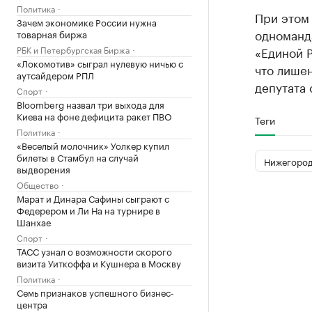
Политика
При этом
Зачем экономике России нужна
одноманда
товарная биржа
РБК и Петербургская Биржа
«Единой Р
«Локомотив» сыграл нулевую ничью с
что лишен
аутсайдером РПЛ
депутата
Спорт
Bloomberg назвал три выхода для
Киева на фоне дефицита ракет ПВО
Теги
Политика
«Веселый молочник» Уолкер купил
билеты в Стамбул на случай
Нижегород
выдворения
Общество
Марат и Динара Сафины сыграют с
Федерером и Ли На на турнире в
Шанхае
Спорт
ТАСС узнал о возможности скорого
визита Уиткоффа и Кушнера в Москву
Политика
Семь признаков успешного бизнес-
центра