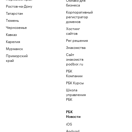
бизнеса
Ростов-на-Дону
Корпоративный
Татарстан
регистратор
Тюмень
доменов
Черноземье
Хостинг
сайтов
Кавказ
Рег.решения
Карелия
Знакомства
Мурманск
Сайт
Приморский
знакомств
край
podbor.ru
РБК
Компании
РБК Курсы
Школа
управления
РБК
РБК
Новости
iOS
Android