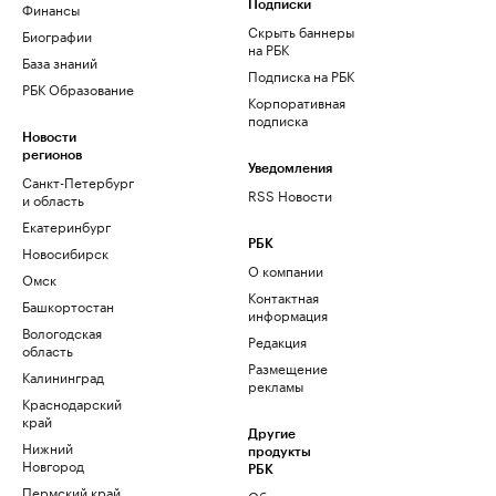
Финансы
Подписки
Скрыть баннеры
Биографии
на РБК
База знаний
Подписка на РБК
РБК Образование
Корпоративная
подписка
Новости
регионов
Уведомления
Санкт-Петербург
RSS Новости
и область
Екатеринбург
РБК
Новосибирск
О компании
Омск
Контактная
Башкортостан
информация
Вологодская
Редакция
область
Размещение
Калининград
рекламы
Краснодарский
край
Другие
Нижний
продукты
Новгород
РБК
Пермский край
Облако для