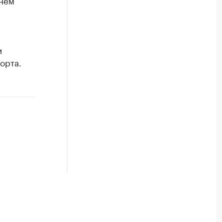
жнем
и
орта.