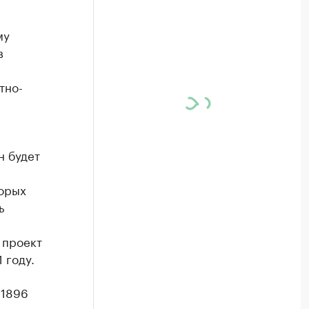
му
в
тно-
н будет
торых
ь
 проект
 году.
 1896