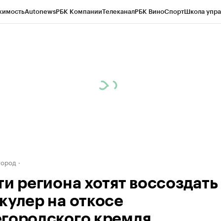
жимость
Autonews
РБК Компании
Телеканал
РБК Вино
Спорт
Школа упра
д
Стиль
Крипто
РБК Бизнес-среда
Дискуссионный клуб
Исследования
К
а контрагентов
Политика
Экономика
Бизнес
Технологии и медиа
Фина
город
ти региона хотят воссоздать
кулер на откосе
городского кремля