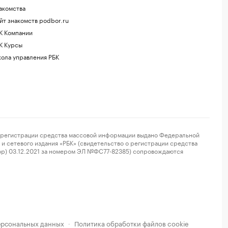
акомства
йт знакомств podbor.ru
К Компании
К Курсы
ола управления РБК
регистрации средства массовой информации выдано Федеральной
и сетевого издания «РБК» (свидетельство о регистрации средства
ор) 03.12.2021 за номером ЭЛ №ФС77-82385) сопровождаются
ерсональных данных
Политика обработки файлов cookie
·