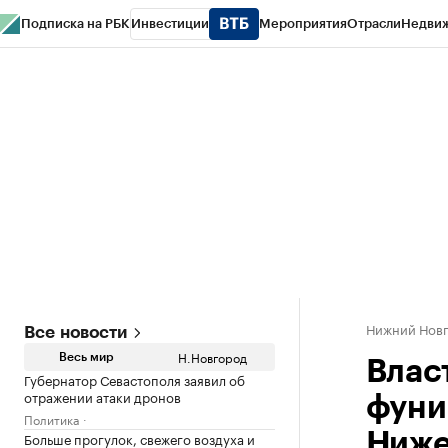
Подписка на РБК
Инвестиции
Мероприятия
Отрасли
Недви
РБК Курсы
РБК Life
Тренды
Визионеры
Национальные проекты
Горо
Газета
Спецпроекты СПб
Конференции СПб
Спецпроекты
Проверк
Нижний Нов
Все новости
Н.Новгород
Весь мир
Влас
Губернатор Севастополя заявил об
отражении атаки дронов
фуни
Политика
Больше прогулок, свежего воздуха и
Ниже