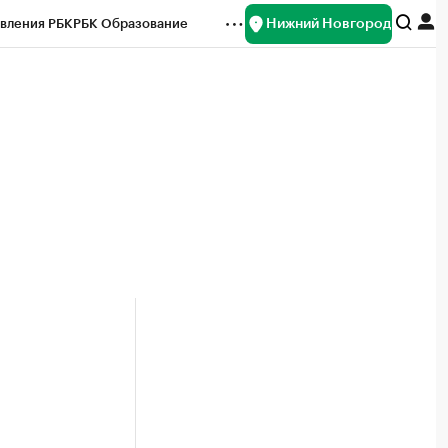
Нижний Новгород
вления РБК
РБК Образование
редитные рейтинги
Франшизы
нсы
Рынок наличной валюты