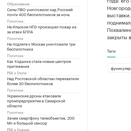
года: его
Образование
Новгород
Силы ПВО уничтожили над Россией
выставки
почти 400 беспилотников за ночь
Политика
поднимала
На Ильском НПЗ произошел пожар из-
Похвалин
за атаки БПЛА
закрыты в
Политика
На подлете к Москве уничтожили три
беспилотника
Теги
Политика
Как Ходынка стала новым центром
притяжения
фуникулер
РБК и Stone
Над Ростовской областью перехватили
более 30 беспилотников
Политика
Украинские дроны атаковали
промпредприятие в Самарской
области
Политика
Зачем смартфону телеобъектив, 200
Мп и большой сенсор
РБК и Huawei