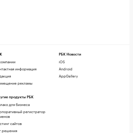
К
РБК Новости
компании
iOS
нтактная информация
Android
дакция
AppGallery
змещение рекламы
угие продукты РБК
лако для бизнеса
рпоративный регистратор
менов
стинг сайтов
г.решения