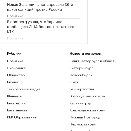
Новая Зеландия анонсировала 36-й
пакет санкций против России
Политика
Bloomberg узнал, что Украина
пообещала США больше не атаковать
КТК
Политика
Axios узнал, что OpenAI замедлила
разработку ИИ-модели Astra
Рубрики
Новости регионов
Технологии и медиа
В Московской области отменили
Политика
Санкт-Петербург и область
ракетную опасность
Экономика
Екатеринбург
Политика
Общество
Новосибирск
Бизнес
Омск
Загрузить еще
Технологии и медиа
Башкортостан
Финансы
Вологодская область
Биографии
Калининград
База знаний
Краснодарский край
РБК Образование
Нижний Новгород
Пермский край
Ростов-на-Дону