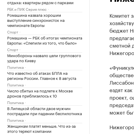
отдыха: квартиры рядом с парками
РБК и ПИК Серия плюс
Комитет 
Ромашина назвала хорошим
выступление синхронисток на
хозяйств
чемпионате Европы
бюджет Н
Спорт
предлагае
Ромашина — РБК об итогах чемпионата
Европы: «Слепили из того, что было»
сметной 
Спорт
Нижегоро
Минобороны назвало цели группового
удара по Киеву
«Фуникуле
Политика
Что известно об атаках БПЛА на
обществен
регионы России. Главное к 8 августа
Лиссабоне
Политика
ездят как
Число сбитых на подлете к Москве
дронов приблизилось к 10
проект, о
Политика
председат
В Липецкой области двое мужчин
может быт
пострадали при падении беспилотника
Политика
Женщинам платят меньше. Что из-за
Нижегород
этого теряют компании