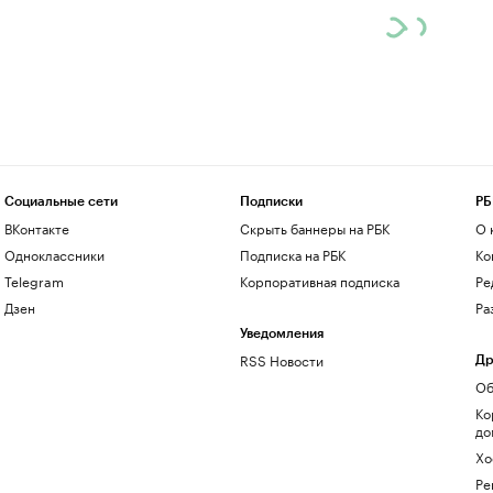
Социальные сети
Подписки
РБ
ВКонтакте
Скрыть баннеры на РБК
О 
Одноклассники
Подписка на РБК
Ко
Telegram
Корпоративная подписка
Ре
Дзен
Ра
Уведомления
RSS Новости
Др
Об
Ко
до
Хо
Ре