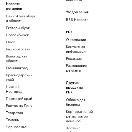
Новости
регионов
Уведомления
Санкт-Петербург
RSS Новости
и область
Екатеринбург
РБК
Новосибирск
О компании
Омск
Контактная
Башкортостан
информация
Вологодская
Редакция
область
Размещение
Калининград
рекламы
Краснодарский
край
Другие
Нижний
продукты
Новгород
РБК
Пермский край
Облако для
бизнеса
Ростов-на-Дону
Корпоративный
Татарстан
регистратор
Тюмень
доменов
Черноземье
Хостинг