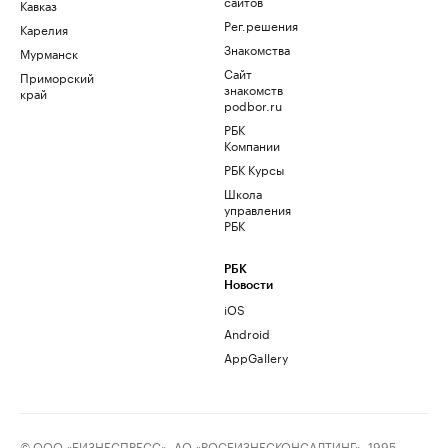
сайтов
Кавказ
Рег.решения
Карелия
Знакомства
Мурманск
Сайт
Приморский
знакомств
край
podbor.ru
РБК
Компании
РБК Курсы
Школа
управления
РБК
РБК
Новости
iOS
Android
AppGallery
© ООО «БИЗНЕСПРЕСС», АО «РОСБИЗНЕСКОНСАЛТИНГ», 1995–