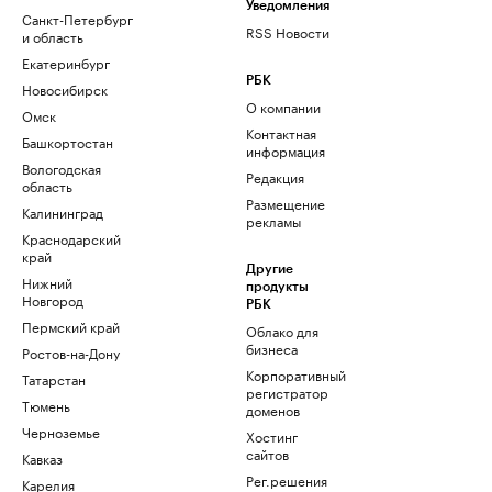
Уведомления
Санкт-Петербург
RSS Новости
и область
Екатеринбург
РБК
Новосибирск
О компании
Омск
Контактная
Башкортостан
информация
Вологодская
Редакция
область
Размещение
Калининград
рекламы
Краснодарский
край
Другие
Нижний
продукты
Новгород
РБК
Пермский край
Облако для
бизнеса
Ростов-на-Дону
Корпоративный
Татарстан
регистратор
Тюмень
доменов
Черноземье
Хостинг
сайтов
Кавказ
Рег.решения
Карелия