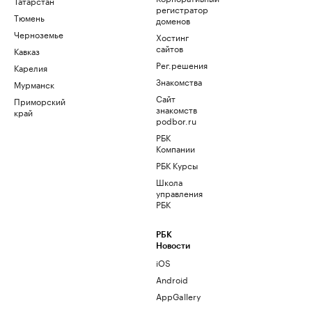
Татарстан
регистратор
Тюмень
доменов
Черноземье
Хостинг
сайтов
Кавказ
Рег.решения
Карелия
Знакомства
Мурманск
Сайт
Приморский
знакомств
край
podbor.ru
РБК
Компании
РБК Курсы
Школа
управления
РБК
РБК
Новости
iOS
Android
AppGallery