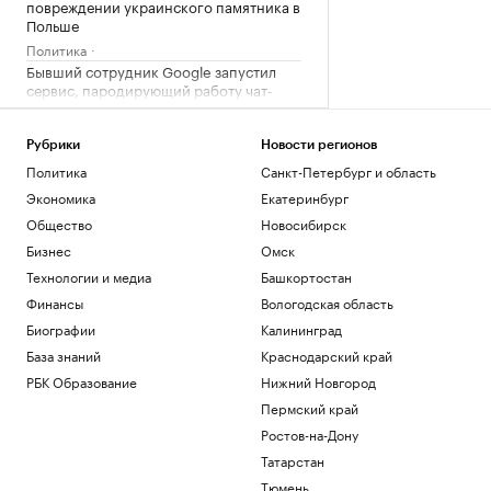
повреждении украинского памятника в
Польше
Политика
Бывший сотрудник Google запустил
сервис, пародирующий работу чат-
бота
Тренды
Рубрики
Новости регионов
Хавбек «Ахмата» отстранен на два
Политика
Санкт-Петербург и область
матча за удар локтем игрока
«Спартака»
Экономика
Екатеринбург
Спорт
Общество
Новосибирск
В Германии при столкновении двух
Бизнес
Омск
трамваев пострадали 25 человек
Технологии и медиа
Башкортостан
Общество
Спасатели эвакуировали двух
Финансы
Вологодская область
российских туристов в горах
Биографии
Калининград
Казахстана
База знаний
Краснодарский край
Общество
РБК Образование
Нижний Новгород
Загрузить еще
Пермский край
Ростов-на-Дону
Татарстан
Тюмень