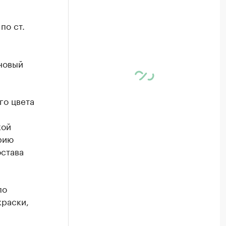
по ст.
новый
го цвета
кой
рию
остава
по
краски,