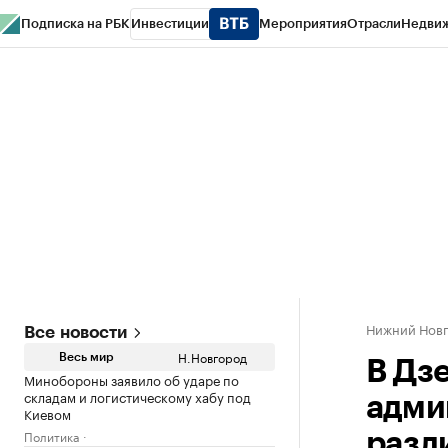
Подписка на РБК
Инвестиции
Мероприятия
Отрасли
Недви
РБК Курсы
РБК Life
Тренды
Визионеры
Национальные проекты
Горо
Газета
Спецпроекты СПб
Конференции СПб
Спецпроекты
Проверк
Нижний Нов
Все новости
Н.Новгород
Весь мир
В Дз
Минобороны заявило об ударе по
складам и логистическому хабу под
адми
Киевом
Политика
разл