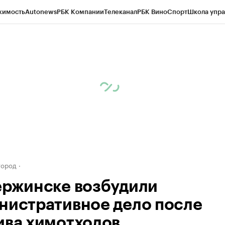
жимость
Autonews
РБК Компании
Телеканал
РБК Вино
Спорт
Школа упра
д
Стиль
Крипто
РБК Бизнес-среда
Дискуссионный клуб
Исследования
К
а контрагентов
Политика
Экономика
Бизнес
Технологии и медиа
Фина
город
ержинске возбудили
нистративное дело после
ива химотходов