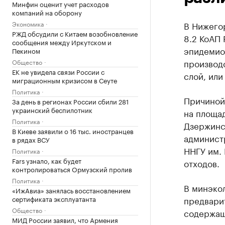
Минфин оценит учет расходов
компаний на оборону
Экономика
В Нижего
РЖД обсудили с Китаем возобновление
8.2 КоАП
сообщения между Иркутском и
эпидемио
Пекином
производ
Общество
ЕК не увидела связи России с
слой, ил
миграционным кризисом в Сеуте
Политика
Причиной 
За день в регионах России сбили 281
украинский беспилотник
на площа
Политика
Дзержинс
В Киеве заявили о 16 тыс. иностранцев
админист
в рядах ВСУ
ННГУ им. 
Политика
Fars узнало, как будет
отходов.
контролироваться Ормузский пролив
Политика
В минэко
«ИжАвиа» занялась восстановлением
сертификата эксплуатанта
предвари
Общество
содержащи
МИД России заявил, что Армения