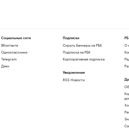
Социальные сети
Подписки
РБ
ВКонтакте
Скрыть баннеры на РБК
О 
Одноклассники
Подписка на РБК
Ко
Telegram
Корпоративная подписка
Ре
Дзен
Ра
Уведомления
RSS Новости
Др
Об
Ко
до
Хо
Ре
Зн
Са