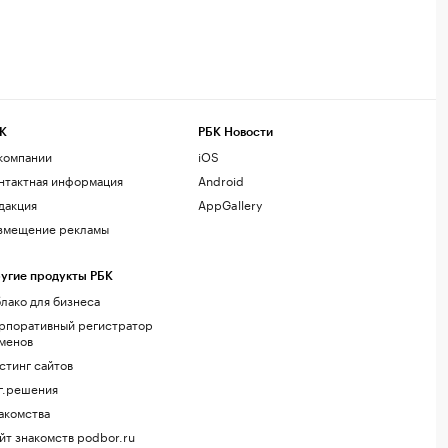
К
РБК Новости
компании
iOS
нтактная информация
Android
дакция
AppGallery
змещение рекламы
угие продукты РБК
лако для бизнеса
рпоративный регистратор
менов
стинг сайтов
г.решения
акомства
йт знакомств podbor.ru