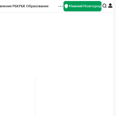
Нижний Новгород
вления РБК
РБК Образование
редитные рейтинги
Франшизы
нсы
Рынок наличной валюты