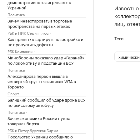
демонстративно «заигрывает» с
Известно 
Украиной
Политика
коллекто
Зачем инвестировать в торговые
лиц, отв
пространства на первых этажах
РБК и ПИК Серия плюс
Теги
Как принять квартиру в новостройке и
не пропустить дефекты
РБК Компании
химически
Минобороны показало удар «Гераней»
по локомотиву и подстанции ВСУ
Политика
Александрова первой вышла в
четвертый круг «тысячника» WTA в
Торонто
Спорт
Балицкий сообщил об ударе дрона ВСУ
по рейсовому автобусу
Политика
Зачем экономике России нужна
товарная биржа
РБК и Петербургская Биржа
Посольство Украины сообщило о