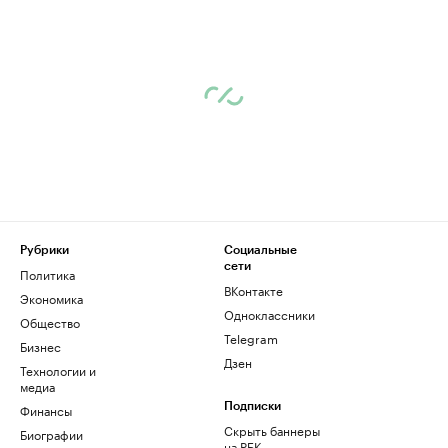
Рубрики
Социальные
сети
Политика
ВКонтакте
Экономика
Одноклассники
Общество
Telegram
Бизнес
Дзен
Технологии и
медиа
Финансы
Подписки
Скрыть баннеры
Биографии
на РБК