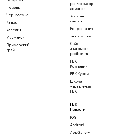
регистратор
Тюмень
доменов
Черноземье
Хостинг
сайтов
Кавказ
Рег.решения
Карелия
Знакомства
Мурманск
Сайт
Приморский
знакомств
край
podbor.ru
РБК
Компании
РБК Курсы
Школа
управления
РБК
РБК
Новости
iOS
Android
AppGallery