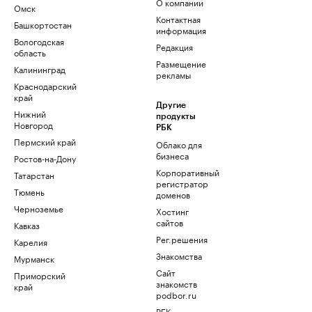
О компании
Омск
Контактная
Башкортостан
информация
Вологодская
Редакция
область
Размещение
Калининград
рекламы
Краснодарский
край
Другие
Нижний
продукты
Новгород
РБК
Пермский край
Облако для
бизнеса
Ростов-на-Дону
Корпоративный
Татарстан
регистратор
Тюмень
доменов
Черноземье
Хостинг
сайтов
Кавказ
Рег.решения
Карелия
Знакомства
Мурманск
Сайт
Приморский
знакомств
край
podbor.ru
РБК