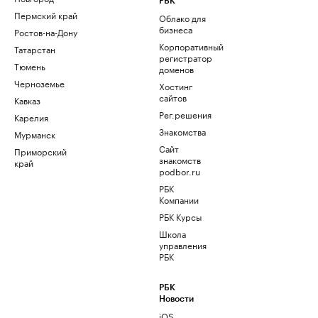
РБК
Пермский край
Облако для
бизнеса
Ростов-на-Дону
Корпоративный
Татарстан
регистратор
Тюмень
доменов
Черноземье
Хостинг
сайтов
Кавказ
Рег.решения
Карелия
Знакомства
Мурманск
Сайт
Приморский
знакомств
край
podbor.ru
РБК
Компании
РБК Курсы
Школа
управления
РБК
РБК
Новости
iOS