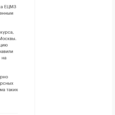
ка ЕЦМЗ
ленным
курса,
Москвы.
ацию
равили
 на
ярно
урсных
ма таких