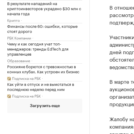
В результате нападений на
В отноше
криптоинвесторов украдено $30 млн с
начала года
рассмотре
Крипто
подтверж
Финансы после 60: ошибки, которые
стоят дорого
Участники
РБК Компании
администр
Чему и как сегодня учат топ-
менеджеров: тренды EdTech для
дней под
управленцев
обстояте
Образование
ведомств
Россияне борются с тревожностью в
конных клубах. Как устроен их бизнес
Подписка на РБК
В марте 
Как уйти в отпуск и не вымотаться в
аукционов
последнюю неделю перед ним
организа
Подписка на РБК
продукцию
Загрузить еще
Жалобу н
компания
закупок 