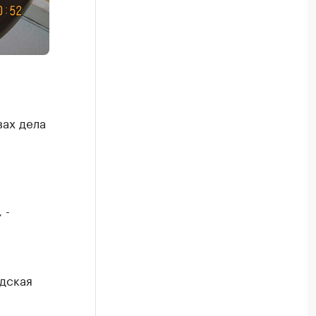
вах дела
 -
дская