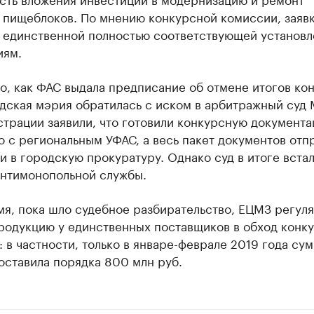
 пищеблоков. По мнению конкурсной комиссии, заяв
ь единственной полностью соответствующей установ
иям.
о, как ФАС выдала предписание об отмене итогов кон
дская мэрия обратилась с иском в арбитражный суд 
страции заявили, что готовили конкурсную документ
 с региональным УФАС, а весь пакет документов отп
и в городскую прокуратуру. Однако суд в итоге встал
антимонопольной службы.
мя, пока шло судебное разбирательство, ЕЦМЗ регул
продукцию у единственных поставщиков в обход конк
 в частности, только в январе-феврале 2019 года сум
оставила порядка 800 млн руб.