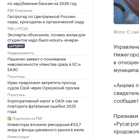
по зарубежным банкам на 2026 год
РБК Компании
Гастрогид по Центральной России:
сыры, крокодилы и органический сидр
РБК и РСХБ
Фото: С са
Эксперты объяснили, почему жилье для
студентов надо было искать «вчера»
Управлен
РАДИО
Недвижимость
Нижегород
Пашинян заявил о понимании
в отноше
невозможности членства сразу в ЕС и
муниципал
ЕАЭС
Политика
Иран предложил запретить проход
«Анализ 
судов США через Ормузский пролив
свидетель
Политика
сообщает
Корпоративный налог в ОАЭ: как не
повторить фатальные ошибки 2025
года
Признаки
Подписка на РБК
«Русагро
Инвесторы вложили рекордные ₽33,7
млрд в фонды денежного рынка в июле
продовол
Инвестиции