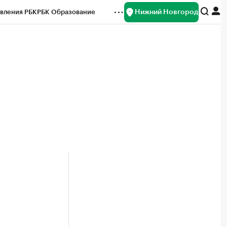
Нижний Новгород
вления РБК
РБК Образование
редитные рейтинги
Франшизы
нсы
Рынок наличной валюты