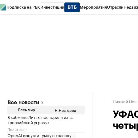
Подписка на РБК
Инвестиции
Мероприятия
Отрасли
Недви
РБК Курсы
РБК Life
Тренды
Визионеры
Национальные проекты
Горо
Газета
Спецпроекты СПб
Конференции СПб
Спецпроекты
Проверк
Нижний Нов
Все новости
Н.Новгород
Весь мир
УФАС
В кабмине Литвы поспорили из-за
«российской угрозы»
четы
Политика
OpenAI выпустит умную колонку в