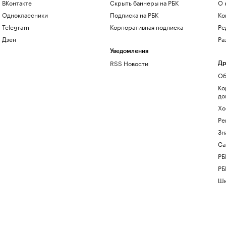
ВКонтакте
Скрыть баннеры на РБК
О 
Одноклассники
Подписка на РБК
Ко
Telegram
Корпоративная подписка
Ре
Дзен
Ра
Уведомления
RSS Новости
Др
Об
Ко
до
Хо
Ре
Зн
Са
РБ
РБ
Шк