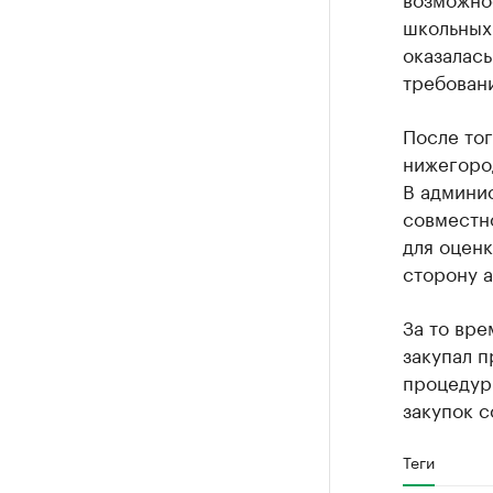
школьных
оказалас
требован
После тог
нижегоро
В админи
совместно
для оценк
сторону 
За то вре
закупал 
процедур:
закупок с
Теги