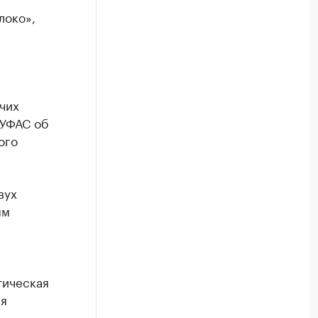
локо»,
чих
 УФАС об
ого
вух
ым
тическая
ия