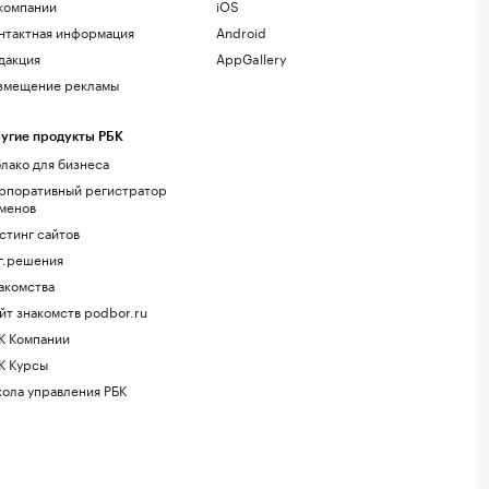
компании
iOS
нтактная информация
Android
дакция
AppGallery
змещение рекламы
угие продукты РБК
лако для бизнеса
рпоративный регистратор
менов
стинг сайтов
г.решения
акомства
йт знакомств podbor.ru
К Компании
К Курсы
ола управления РБК