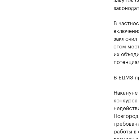
законодат
В частно
включени
заключил 
этом мест
их объеди
потенциал
В ЕЦМЗ п
Накануне 
конкурса
недействи
Новгород
требовани
работы в 
возможно