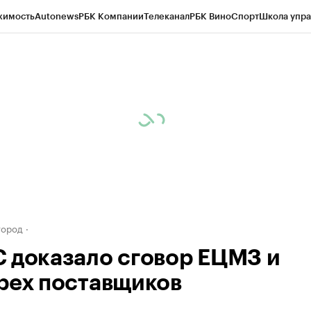
жимость
Autonews
РБК Компании
Телеканал
РБК Вино
Спорт
Школа упра
д
Стиль
Крипто
РБК Бизнес-среда
Дискуссионный клуб
Исследования
К
а контрагентов
Политика
Экономика
Бизнес
Технологии и медиа
Фина
город
 доказало сговор ЕЦМЗ и
рех поставщиков