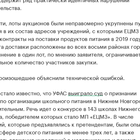
ельства.
сти, лоты аукционов были неправомерно укрупнены п
я в их состав адресов учреждений, с которыми ЕЦМЗ
контракты на поставки продуктов питания в 2019 год
а доставки расположены во всех восьми районах гор
нение в один лот, по мнению заявителя, ограничивае
ьное количество участников закупки.
роизошедшее объяснили технической ошибкой.
стало известно, что УФАС
выиграло суд
о признании
 по организации школьного питания в Нижнем Новгор
тельным. Речь идет о конкурсе в 143 школах Нижнег
а, победителем которых стало МП «ЕЦМЗ». В числе
й, которые предъявлялись к претендентам, были опы
сфере детского питания не менее трех лет, а также
сть вложения инвестиций в модернизацию и ремонт