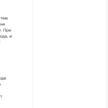
утем
 не
у. При
ода, и
т
оде
о
т