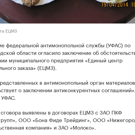
йта ЕЦМЗ
ие федеральной антимонопольной службы (УФАС) по
ской области огласило заключение об обстоятельст
нии муниципального предприятия «Единый центр
ьного заказа» (ЕЦМЗ).
представленных в антимонопольный орган материалов
ствует о заключении антиконкурентных соглашений»,
 УФАС.
 сговора выявлены в договорах ЕЦМЗ с ЗАО ПКФ
групп», ООО «Бона Фиде Трейдинг», ООО «Нижегоро
ьственная компания» и ЗАО «Молоко».