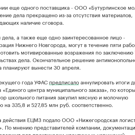
нии еще одного поставщика - ООО «Бутурлинское мо
ние дела прекращено из-за отсутствия материалов,
дающих наличие сговора.
 дела, а также еще одно заинтересованное лицо -
ация Нижнего Новгорода, могут в течение пяти рабо
готовить мотивированные возражения по заключению
льствах дела. Окончательное решение антимонопольн
а планируют вынести 30 апреля.
текущего года УФАС
предписало
аннулировать итоги д
 «Единого центра муниципального заказа», по котор
тор школьного питания закупил мясную и молочную
 на 335,8 и 527,85 млн руб. соответственно.
а действия ЕЦМЗ подало ООО «Нижегородская логис
». По мнению представителей компании, документац
содержит ряд практически идентичных нарушений