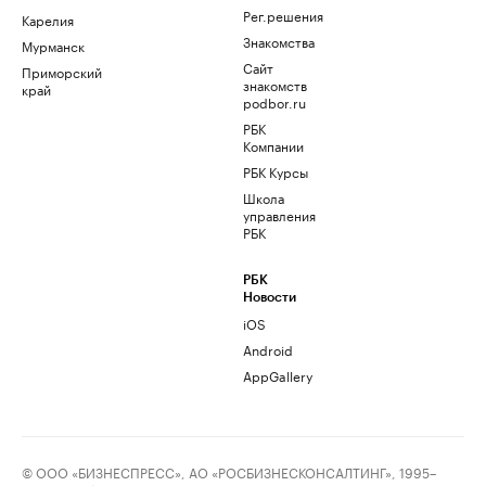
Рег.решения
Карелия
Знакомства
Мурманск
Сайт
Приморский
знакомств
край
podbor.ru
РБК
Компании
РБК Курсы
Школа
управления
РБК
РБК
Новости
iOS
Android
AppGallery
© ООО «БИЗНЕСПРЕСС», АО «РОСБИЗНЕСКОНСАЛТИНГ», 1995–