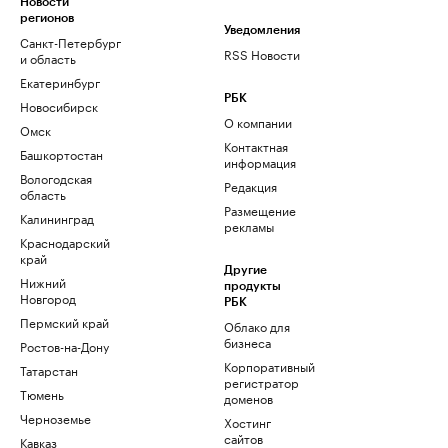
Новости
регионов
Уведомления
Санкт-Петербург
RSS Новости
и область
Екатеринбург
РБК
Новосибирск
О компании
Омск
Контактная
Башкортостан
информация
Вологодская
Редакция
область
Размещение
Калининград
рекламы
Краснодарский
край
Другие
Нижний
продукты
Новгород
РБК
Пермский край
Облако для
бизнеса
Ростов-на-Дону
Корпоративный
Татарстан
регистратор
Тюмень
доменов
Черноземье
Хостинг
сайтов
Кавказ