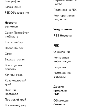
Биографии
на РБК
База знаний
Подписка на РБК
РБК Образование
Корпоративная
подписка
Новости
регионов
Уведомления
Санкт-Петербург
RSS Новости
и область
Екатеринбург
РБК
Новосибирск
О компании
Омск
Контактная
Башкортостан
информация
Вологодская
Редакция
область
Размещение
Калининград
рекламы
Краснодарский
край
Другие
Нижний
продукты
Новгород
РБК
Пермский край
Облако для
бизнеса
Ростов-на-Дону