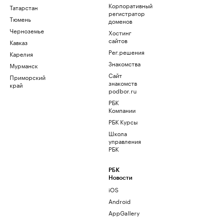
Корпоративный
Татарстан
регистратор
Тюмень
доменов
Черноземье
Хостинг
сайтов
Кавказ
Рег.решения
Карелия
Знакомства
Мурманск
Сайт
Приморский
знакомств
край
podbor.ru
РБК
Компании
РБК Курсы
Школа
управления
РБК
РБК
Новости
iOS
Android
AppGallery