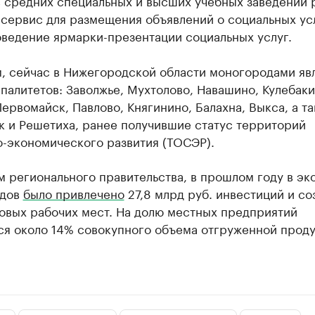
в средних специальных и высших учебных заведений 
сервис для размещения объявлений о социальных усл
оведение ярмарки-презентации социальных услуг.
, сейчас в Нижегородской области моногородами яв
палитетов: Заволжье, Мухтолово, Навашино, Кулебаки
ервомайск, Павлово, Княгинино, Балахна, Выкса, а т
к и Решетиха, ранее получившие статус территорий
о-экономического развития (ТОСЭР).
 регионального правительства, в прошлом году в эк
одов
было привлечено
27,8 млрд руб. инвестиций и со
новых рабочих мест. На долю местных предприятий
ся около 14% совокупного объема отгруженной прод