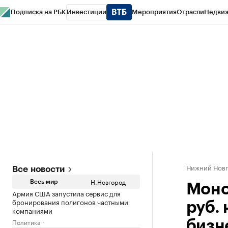
Подписка на РБК
Инвестиции
Мероприятия
Отрасли
Недви
РБК Курсы
РБК Life
Тренды
Визионеры
Национальные проекты
Горо
Газета
Спецпроекты СПб
Конференции СПб
Спецпроекты
Проверк
Нижний Нов
Все новости
Н.Новгород
Весь мир
Моно
Армия США запустила сервис для
бронирования полигонов частными
руб.
компаниями
Политика
бизн