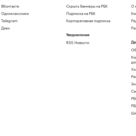
ВКонтакте
Скрыть баннеры на РБК
О 
Одноклассники
Подписка на РБК
Ко
Telegram
Корпоративная подписка
Ре
Дзен
Ра
Уведомления
RSS Новости
Др
Об
Ко
до
Хо
Ре
Зн
Са
РБ
РБ
Шк