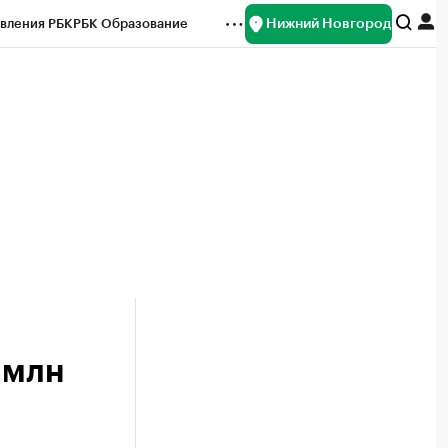
Нижний Новгород
вления РБК
РБК Образование
редитные рейтинги
Франшизы
нсы
Рынок наличной валюты
 млн