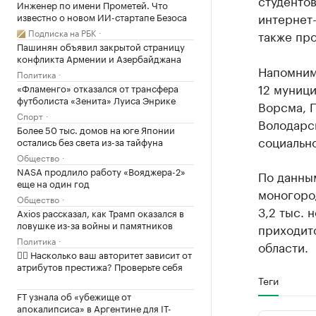
студенто
Инженер по имени Прометей. Что
интернет-
известно о новом ИИ-стартапе Безоса
Подписка на РБК
также пр
Пашинян объявил закрытой страницу
конфликта Армении и Азербайджана
Напомним
Политика
12 муници
«Фламенго» отказался от трансфера
футболиста «Зенита» Луиса Энрике
Ворсма, П
Спорт
Володарс
Более 50 тыс. домов на юге Японии
социальн
остались без света из-за тайфуна
Общество
NASA продлило работу «Вояджера-2»
По данным
еще на один год
моногор
Общество
3,2 тыс. 
Axios рассказал, как Трамп оказался в
ловушке из-за войны и памятников
приходит
Политика
области.
✍🏻 Насколько ваш авторитет зависит от
атрибутов престижа? Проверьте себя
Теги
FT узнала об «убежище от
апокалипсиса» в Аргентине для IT-