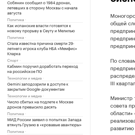
Собянин сообщил о 1984 дронах,
летевших в сторону Москвы с начала
августа
Моногоро
Политика
общей сл
Как испанские власти готовятся к
предприн
новому прорыву в Сеуту и Мелилью
предприн
Политика
Стала известна причина смерти 29-
предприн
летнего игрока клуба НБА «Мемфис»
Кларка
По слова
Спорт
Кабмин поручил доработать переход
предприн
на российское ПО
распредел
Технологии и медиа
III кварта
Gemini заподозрили в доступе к
закрытым Google-документам
Технологии и медиа
Министр т
Число сбитых на подлете к Москве
совета п
дронов превысило десять
области» 
Политика
МИД России заявил о попытках Запада
реализова
втянуть Грузию в «кровавые авантюры»
развитию
Политика