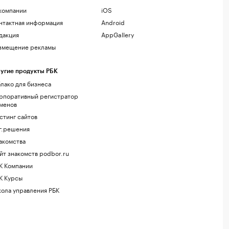
компании
iOS
нтактная информация
Android
дакция
AppGallery
змещение рекламы
угие продукты РБК
лако для бизнеса
рпоративный регистратор
менов
стинг сайтов
г.решения
акомства
йт знакомств podbor.ru
К Компании
К Курсы
ола управления РБК