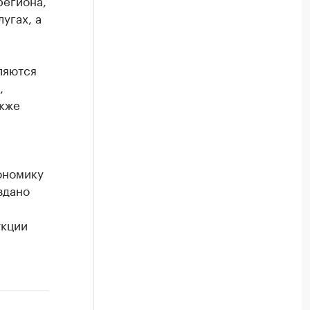
региона,
угах, а
ляются
,
акже
ономику
здано
укции