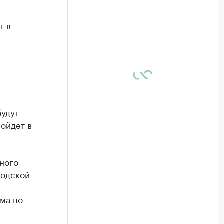
т в
будут
ойдет в
ного
родской
мма по