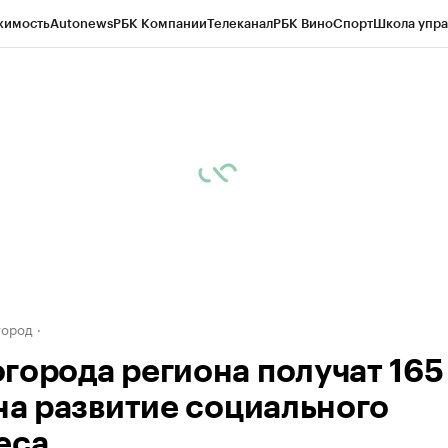
жимость
Autonews
РБК Компании
Телеканал
РБК Вино
Спорт
Школа упра
д
Стиль
Крипто
РБК Бизнес-среда
Дискуссионный клуб
Исследования
К
а контрагентов
Политика
Экономика
Бизнес
Технологии и медиа
Фина
город
города региона получат 165
 на развитие социального
еса