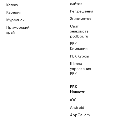
сайтов
Кавказ
Рег.решения
Карелия
Знакомства
Мурманск
Сайт
Приморский
знакомств
край
podbor.ru
РБК
Компании
РБК Курсы
Школа
управления
РБК
РБК
Новости
iOS
Android
AppGallery