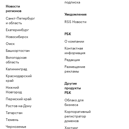
подписка
Новости
регионов
Уведомления
Санкт-Петербург
RSS Новости
и область
Екатеринбург
РБК
Новосибирск
О компании
Омск
Контактная
Башкортостан
информация
Вологодская
Редакция
область
Размещение
Калининград
рекламы
Краснодарский
край
Другие
Нижний
продукты
Новгород
РБК
Пермский край
Облако для
бизнеса
Ростов-на-Дону
Корпоративный
Татарстан
регистратор
Тюмень
доменов
Черноземье
Хостинг