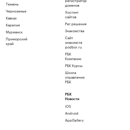
регистратор
Тюмень
доменов
Черноземье
Хостинг
сайтов
Кавказ
Рег.решения
Карелия
Знакомства
Мурманск
Сайт
Приморский
знакомств
край
podbor.ru
РБК
Компании
РБК Курсы
Школа
управления
РБК
РБК
Новости
iOS
Android
AppGallery