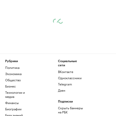
Рубрики
Социальные
сети
Политика
ВКонтакте
Экономика
Одноклассники
Общество
Telegram
Бизнес
Дзен
Технологии и
медиа
Финансы
Подписки
Скрыть баннеры
Биографии
на РБК
База знаний