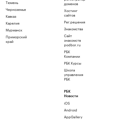
Тюмень
доменов
Черноземье
Хостинг
сайтов
Кавказ
Рег.решения
Карелия
Знакомства
Мурманск
Сайт
Приморский
знакомств
край
podbor.ru
РБК
Компании
РБК Курсы
Школа
управления
РБК
РБК
Новости
iOS
Android
AppGallery