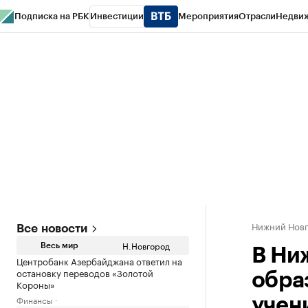
Подписка на РБК
Инвестиции
Мероприятия
Отрасли
Недви
РБК Курсы
РБК Life
Тренды
Визионеры
Национальные проекты
Горо
Газета
Спецпроекты СПб
Конференции СПб
Спецпроекты
Проверк
Нижний Нов
Все новости
Н.Новгород
Весь мир
В Ни
Центробанк Азербайджана ответил на
остановку переводов «Золотой
обра
Короны»
Финансы
учен