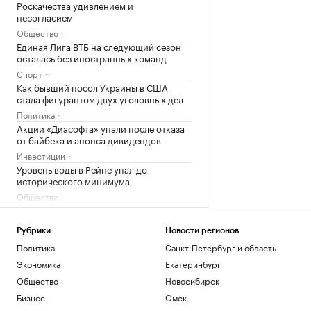
Роскачества удивлением и
несогласием
Общество
Единая Лига ВТБ на следующий сезон
осталась без иностранных команд
Спорт
Как бывший посол Украины в США
стала фигурантом двух уголовных дел
Политика
Акции «Диасофта» упали после отказа
от байбека и анонса дивидендов
Инвестиции
Уровень воды в Рейне упал до
исторического минимума
Общество
Загрузить еще
Рубрики
Новости регионов
Политика
Санкт-Петербург и область
Экономика
Екатеринбург
Общество
Новосибирск
Бизнес
Омск