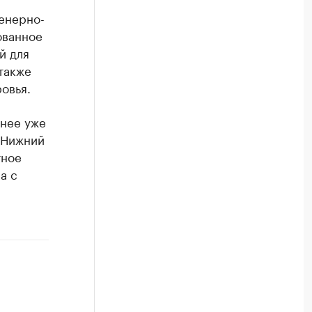
енерно-
ованное
й для
также
овья.
анее уже
 Нижний
тное
а с