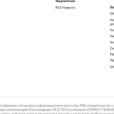
Уведомления
RSS Новости
Др
Об
Ко
до
Хо
Ре
Зн
Са
РБ
РБ
Шк
ения и материалы информационного агентства «РБК» (свидетельство о 
овых коммуникаций (Роскомнадзор) 09.12.2015 за номером ИА №ФС77-63848) 
 связи, информационных технологий и массовых коммуникаций (Роскомнадз