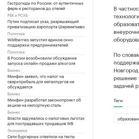
Гастрогиды по России: от аутентичных
В частнос
ферм и ресторанов до отелей
технолог
РБК и РСХБ
Путин подписал указ, разрешающий
образоват
приватизацию аэропорта Шереметьево
внеурочно
Политика
оборудов
Wildberries запустил единое окно
поддержки предпринимателей
Политика
По словам
В России возобновили обсуждение
поддержа
запуска онлайн-продажи алкоголя
Новгород.
Бизнес
Минфин заявил, что налог на
решение у
сверхприбыль для металлургов не
задачей р
обсуждается
Бизнес
Минфин разработал законопроект об
Теги
акцизе на импортную сталь
Бизнес
Власти задумались о налоговых льготах
образован
для пострадавших продавцов WB
Экономика
Сети бургерных ответили на тесты