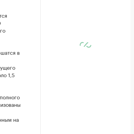
тся
0
го
ршатся в
кущего
ло 1,5
 полного
лизованы
нным на