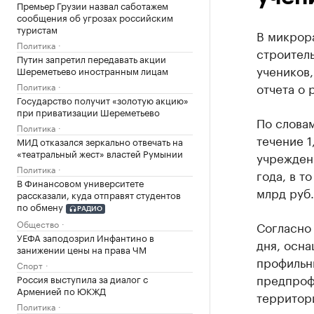
Премьер Грузии назвал саботажем
сообщения об угрозах российским
туристам
В микрор
Политика
строител
Путин запретил передавать акции
учеников,
Шереметьево иностранным лицам
отчета о 
Политика
Государство получит «золотую акцию»
при приватизации Шереметьево
По словам
Политика
течение 1
МИД отказался зеркально отвечать на
«театральный жест» властей Румынии
учреждени
Политика
года, в т
В Финансовом университете
млрд руб.
рассказали, куда отправят студентов
по обмену
РАДИО
Общество
Согласно
УЕФА заподозрил Инфантино в
дня, осн
занижении цены на права ЧМ
профильн
Спорт
предпроф
Россия выступила за диалог с
Арменией по ЮКЖД
территор
Политика