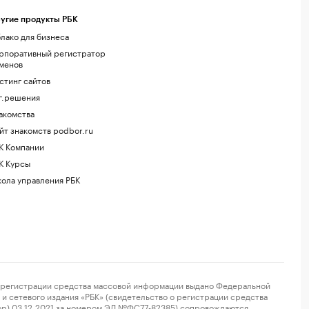
угие продукты РБК
лако для бизнеса
рпоративный регистратор
менов
стинг сайтов
г.решения
акомства
йт знакомств podbor.ru
К Компании
К Курсы
ола управления РБК
регистрации средства массовой информации выдано Федеральной
и сетевого издания «РБК» (свидетельство о регистрации средства
ор) 03.12.2021 за номером ЭЛ №ФС77-82385) сопровождаются