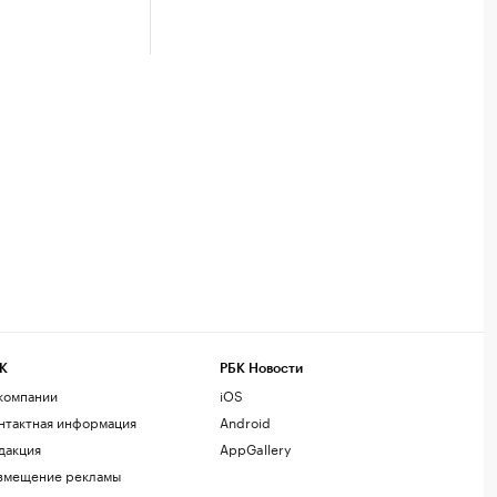
К
РБК Новости
компании
iOS
нтактная информация
Android
дакция
AppGallery
змещение рекламы