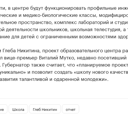
ти, в центре будут функционировать профильные инж
ические и медико-биологические классы, модифицир
ельное пространство, комплекс лабораторий и студи
й деятельности школьников, школьная телестудия, а 
ание для детей с ограниченными возможностями здор
 Глеба Никитина, проект образовательного центра р
л вице-премьер Виталий Мутко, недавно посетивший
 Губернатор также считает, что «планируемое проек
никально» и позволит создать «школу нового качеств
азвития талантливой и одаренной молодежи».
ие
Школа
Глеб Никитин
отчет