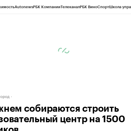
жимость
Autonews
РБК Компании
Телеканал
РБК Вино
Спорт
Школа упра
д
Стиль
Крипто
РБК Бизнес-среда
Дискуссионный клуб
Исследования
К
а контрагентов
Политика
Экономика
Бизнес
Технологии и медиа
Фина
город
жнем собираются строить
зовательный центр на 1500
иков