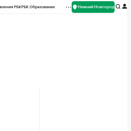
Нижний Новгород
вления РБК
РБК Образование
редитные рейтинги
Франшизы
нсы
Рынок наличной валюты