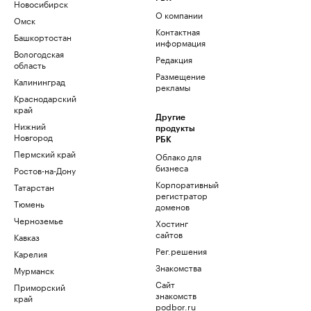
Новосибирск
О компании
Омск
Контактная
Башкортостан
информация
Вологодская
Редакция
область
Размещение
Калининград
рекламы
Краснодарский
край
Другие
Нижний
продукты
Новгород
РБК
Пермский край
Облако для
бизнеса
Ростов-на-Дону
Корпоративный
Татарстан
регистратор
Тюмень
доменов
Черноземье
Хостинг
сайтов
Кавказ
Рег.решения
Карелия
Знакомства
Мурманск
Сайт
Приморский
знакомств
край
podbor.ru