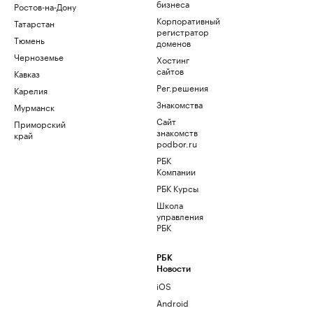
бизнеса
Ростов-на-Дону
Корпоративный
Татарстан
регистратор
Тюмень
доменов
Черноземье
Хостинг
сайтов
Кавказ
Рег.решения
Карелия
Знакомства
Мурманск
Сайт
Приморский
знакомств
край
podbor.ru
РБК
Компании
РБК Курсы
Школа
управления
РБК
РБК
Новости
iOS
Android