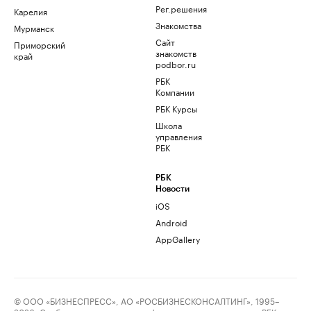
Рег.решения
Карелия
Знакомства
Мурманск
Сайт
Приморский
знакомств
край
podbor.ru
РБК
Компании
РБК Курсы
Школа
управления
РБК
РБК
Новости
iOS
Android
AppGallery
© ООО «БИЗНЕСПРЕСС», АО «РОСБИЗНЕСКОНСАЛТИНГ», 1995–