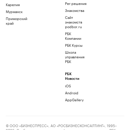
Рег.решения
Карелия
Знакомства
Мурманск
Сайт
Приморский
знакомств
край
podbor.ru
РБК
Компании
РБК Курсы
Школа
управления
РБК
РБК
Новости
iOS
Android
AppGallery
© ООО «БИЗНЕСПРЕСС», АО «РОСБИЗНЕСКОНСАЛТИНГ», 1995–
2026. Сообщения и материалы информационного агентства «РБК»