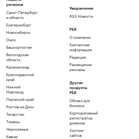
регионов
Уведомления
Санкт-Петербург
RSS Новости
и область
Екатеринбург
РБК
Новосибирск
О компании
Омск
Контактная
Башкортостан
информация
Вологодская
Редакция
область
Размещение
Калининград
рекламы
Краснодарский
край
Другие
Нижний
продукты
Новгород
РБК
Пермский край
Облако для
бизнеса
Ростов-на-Дону
Корпоративный
Татарстан
регистратор
Тюмень
доменов
Черноземье
Хостинг
сайтов
Кавказ