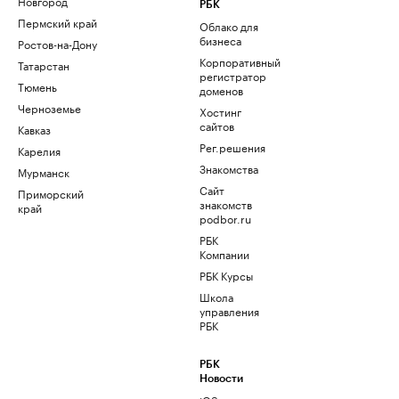
Новгород
РБК
Пермский край
Облако для
бизнеса
Ростов-на-Дону
Корпоративный
Татарстан
регистратор
Тюмень
доменов
Черноземье
Хостинг
сайтов
Кавказ
Рег.решения
Карелия
Знакомства
Мурманск
Сайт
Приморский
знакомств
край
podbor.ru
РБК
Компании
РБК Курсы
Школа
управления
РБК
РБК
Новости