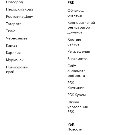
Новгород
РБК
Пермский край
Облако для
бизнеса
Ростов-на-Дону
Корпоративный
Татарстан
регистратор
Тюмень
доменов
Черноземье
Хостинг
сайтов
Кавказ
Рег.решения
Карелия
Знакомства
Мурманск
Сайт
Приморский
знакомств
край
podbor.ru
РБК
Компании
РБК Курсы
Школа
управления
РБК
РБК
Новости