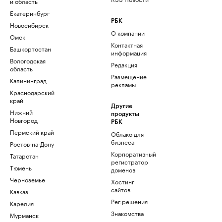
и область
Екатеринбург
РБК
Новосибирск
О компании
Омск
Контактная
Башкортостан
информация
Вологодская
Редакция
область
Размещение
Калининград
рекламы
Краснодарский
край
Другие
Нижний
продукты
Новгород
РБК
Пермский край
Облако для
бизнеса
Ростов-на-Дону
Корпоративный
Татарстан
регистратор
Тюмень
доменов
Черноземье
Хостинг
сайтов
Кавказ
Рег.решения
Карелия
Знакомства
Мурманск