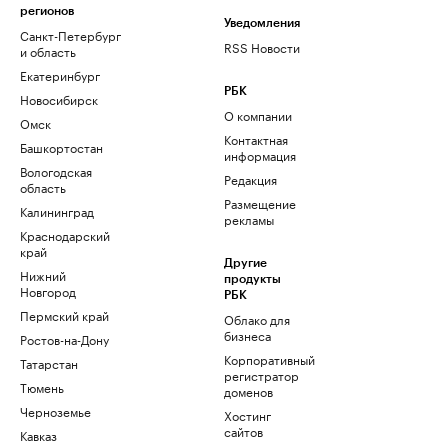
регионов
Уведомления
Санкт-Петербург
RSS Новости
и область
Екатеринбург
РБК
Новосибирск
О компании
Омск
Контактная
Башкортостан
информация
Вологодская
Редакция
область
Размещение
Калининград
рекламы
Краснодарский
край
Другие
Нижний
продукты
Новгород
РБК
Пермский край
Облако для
бизнеса
Ростов-на-Дону
Корпоративный
Татарстан
регистратор
Тюмень
доменов
Черноземье
Хостинг
сайтов
Кавказ