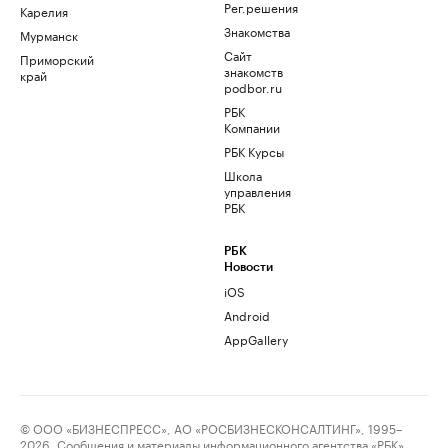
Рег.решения
Карелия
Знакомства
Мурманск
Сайт
Приморский
знакомств
край
podbor.ru
РБК
Компании
РБК Курсы
Школа
управления
РБК
РБК
Новости
iOS
Android
AppGallery
© ООО «БИЗНЕСПРЕСС», АО «РОСБИЗНЕСКОНСАЛТИНГ», 1995–
2026. Сообщения и материалы информационного агентства «РБК»