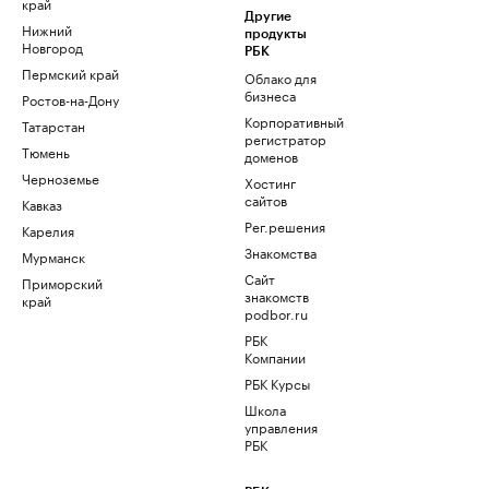
край
Другие
Нижний
продукты
Новгород
РБК
Пермский край
Облако для
бизнеса
Ростов-на-Дону
Корпоративный
Татарстан
регистратор
Тюмень
доменов
Черноземье
Хостинг
сайтов
Кавказ
Рег.решения
Карелия
Знакомства
Мурманск
Сайт
Приморский
знакомств
край
podbor.ru
РБК
Компании
РБК Курсы
Школа
управления
РБК