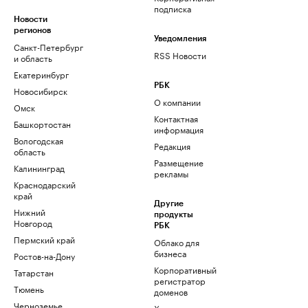
подписка
Новости
регионов
Уведомления
Санкт-Петербург
RSS Новости
и область
Екатеринбург
РБК
Новосибирск
О компании
Омск
Контактная
Башкортостан
информация
Вологодская
Редакция
область
Размещение
Калининград
рекламы
Краснодарский
край
Другие
Нижний
продукты
Новгород
РБК
Пермский край
Облако для
бизнеса
Ростов-на-Дону
Корпоративный
Татарстан
регистратор
Тюмень
доменов
Черноземье
Хостинг