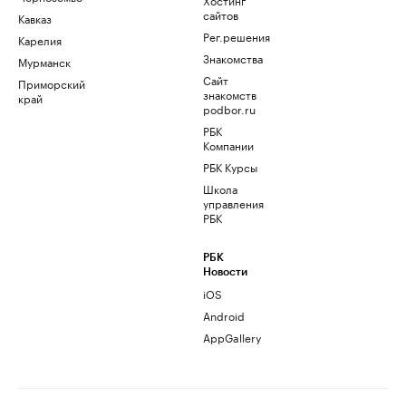
сайтов
Кавказ
Рег.решения
Карелия
Знакомства
Мурманск
Сайт
Приморский
знакомств
край
podbor.ru
РБК
Компании
РБК Курсы
Школа
управления
РБК
РБК
Новости
iOS
Android
AppGallery