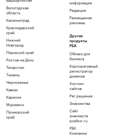
информация
Вологодская
Редакция
область
Размещение
Калининград
рекламы
Краснодарский
край
Другие
Нижний
продукты
Новгород
РБК
Пермский край
Облако для
бизнеса
Ростов-на-Дону
Корпоративный
Татарстан
регистратор
Тюмень
доменов
Черноземье
Хостинг
сайтов
Кавказ
Рег.решения
Карелия
Знакомства
Мурманск
Сайт
Приморский
знакомств
край
podbor.ru
РБК
Компании