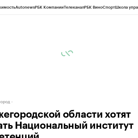
жимость
Autonews
РБК Компании
Телеканал
РБК Вино
Спорт
Школа упра
д
Стиль
Крипто
РБК Бизнес-среда
Дискуссионный клуб
Исследования
К
а контрагентов
Политика
Экономика
Бизнес
Технологии и медиа
Фина
город
жегородской области хотят
ать Национальный институт
етенций