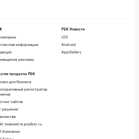
К
РБК Новости
компании
iOS
нтактная информация
Android
дакция
AppGallery
змещение рекламы
угие продукты РБК
лако для бизнеса
рпоративный регистратор
менов
стинг сайтов
г.решения
акомства
йт знакомств podbor.ru
К Компании
К Курсы