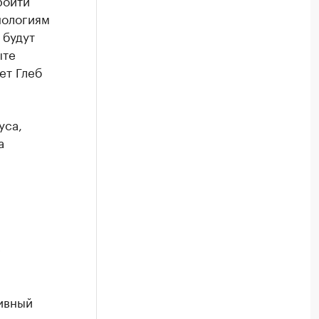
ройти
нологиям
 будут
ыте
ет Глеб
уса,
а
е
ивный