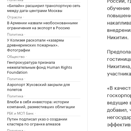
России, г
«Билайн» расширил транспортную сеть
обучение
между дата-центрами Москвы
повышения
Отрасли
накаплив
В Армении назвали необоснованными
ограничения на экспорт в Россию
внедрени
Политика
Никитин.
У Колизея раскопали «казармы
древнеримских пожарных».
Фотографии
Предполаг
Общество
гостиницы
Генпрокуратура признала
Никитина
нежелательным фонд Human Rights
Foundation
участника
Политика
Аэропорт Жуковский закрыли для
«В качест
полетов
госкорпо
Политика
ведущие в
Влюби в себя инвестора: истории
компаний, разместивших облигации
добавил, 
РБК и МСП Банк
негосудар
Путин подписал указ о создании
эффектив
кластера по огранке алмазов
Политика