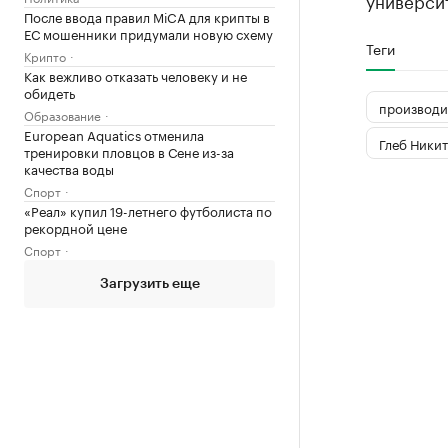
универси
После ввода правил MiCA для крипты в
ЕС мошенники придумали новую схему
Теги
Крипто
Как вежливо отказать человеку и не
обидеть
производи
Образование
European Aquatics отменила
Глеб Ники
тренировки пловцов в Сене из-за
качества воды
Спорт
«Реал» купил 19-летнего футболиста по
рекордной цене
Спорт
Загрузить еще