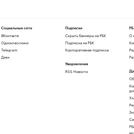
Социальные сети
Подписки
РБ
ВКонтакте
Скрыть баннеры на РБК
О 
Одноклассники
Подписка на РБК
Ко
Telegram
Корпоративная подписка
Ре
Дзен
Ра
Уведомления
RSS Новости
Др
Об
Ко
до
Хо
Ре
Зн
Са
РБ
РБ