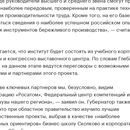
де руководители высшего и среднего звена смогут п
 наиболее передовым, проверенным на практике тех
 производительности труда. Кроме того, на его базе
аться сведения о наиболее успешном российском оп
я инструментов бережливого производства», — счита
ается, что институт будет состоять из учебного корп
 и конгрессно-выставочного центра. По словам Глеб
, на данном этапе ведутся переговоры с возможными
ми и партнерами этого проекта.
ве ключевых партнеров мы, безусловно, видим
рацию «Росатом», Федеральный центр компетенций и
узы нашего региона», — заявил он. Губернатор такж
что при областное правительство изучило лучшие
ственные проекты, выбрав в качестве «наиболее
ных ориентиров» бизнес-школу Сколково и корпорат