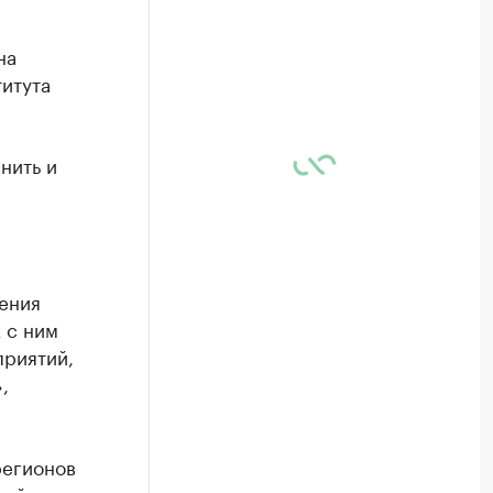
на
итута
нить и
ения
 с ним
приятий,
,
регионов