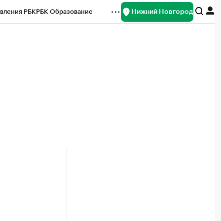
Нижний Новгород
вления РБК
РБК Образование
редитные рейтинги
Франшизы
нсы
Рынок наличной валюты