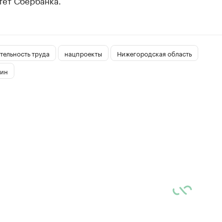
тет Сбербанка.
тельность труда
нацпроекты
Нижегородская область
тин