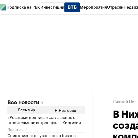
Подписка на РБК
Инвестиции
Мероприятия
Отрасли
Недви
РБК Курсы
РБК Life
Тренды
Визионеры
Национальные проекты
Горо
Газета
Спецпроекты СПб
Конференции СПб
Спецпроекты
Проверк
Нижний Нов
Все новости
Н.Новгород
Весь мир
В Ни
«Росатом» подписал соглашение о
строительстве ветропарка в Киргизии
созд
Политика
Семь признаков успешного бизнес-
комп