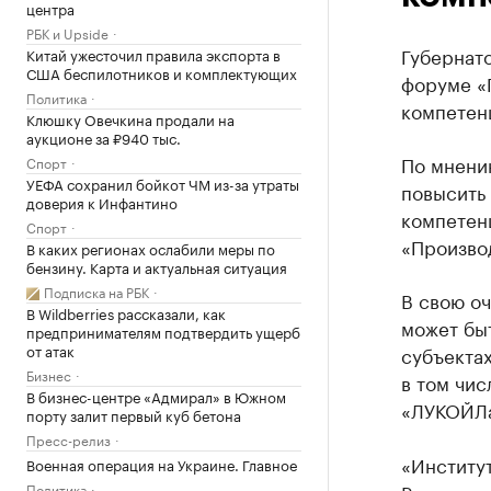
центра
РБК и Upside
Губернат
Китай ужесточил правила экспорта в
США беспилотников и комплектующих
форуме «
Политика
компетенц
Клюшку Овечкина продали на
аукционе за ₽940 тыс.
По мнени
Спорт
УЕФА сохранил бойкот ЧМ из-за утраты
повысить
доверия к Инфантино
компетен
Спорт
«Производ
В каких регионах ослабили меры по
бензину. Карта и актуальная ситуация
Подписка на РБК
В свою о
В Wildberries рассказали, как
может быт
предпринимателям подтвердить ущерб
от атак
субъекта
Бизнес
в том чис
В бизнес-центре «Адмирал» в Южном
«ЛУКОЙЛа
порту залит первый куб бетона
Пресс-релиз
«Институ
Военная операция на Украине. Главное
Политика