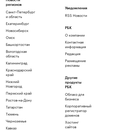
Новости
регионов
Уведомления
Санкт-Петербург
RSS Новости
и область
Екатеринбург
РБК
Новосибирск
О компании
Омск
Контактная
Башкортостан
информация
Вологодская
Редакция
область
Размещение
Калининград
рекламы
Краснодарский
край
Другие
Нижний
продукты
Новгород
РБК
Пермский край
Облако для
бизнеса
Ростов-на-Дону
Корпоративный
Татарстан
регистратор
Тюмень
доменов
Черноземье
Хостинг
сайтов
Кавказ