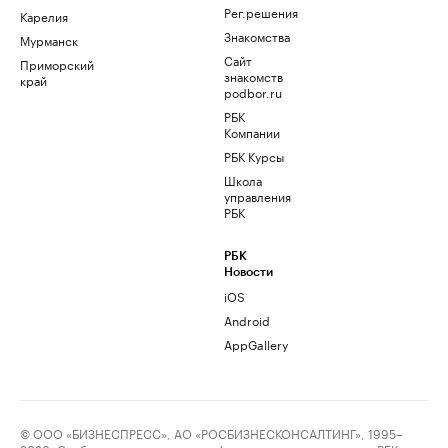
Рег.решения
Карелия
Знакомства
Мурманск
Сайт
Приморский
знакомств
край
podbor.ru
РБК
Компании
РБК Курсы
Школа
управления
РБК
РБК
Новости
iOS
Android
AppGallery
© ООО «БИЗНЕСПРЕСС», АО «РОСБИЗНЕСКОНСАЛТИНГ», 1995–