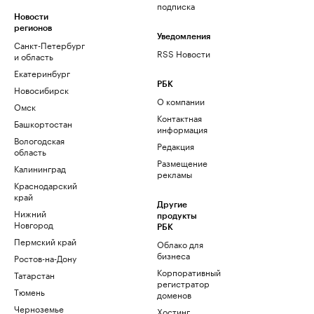
подписка
Новости
регионов
Уведомления
Санкт-Петербург
RSS Новости
и область
Екатеринбург
РБК
Новосибирск
О компании
Омск
Контактная
Башкортостан
информация
Вологодская
Редакция
область
Размещение
Калининград
рекламы
Краснодарский
край
Другие
Нижний
продукты
Новгород
РБК
Пермский край
Облако для
бизнеса
Ростов-на-Дону
Корпоративный
Татарстан
регистратор
Тюмень
доменов
Черноземье
Хостинг