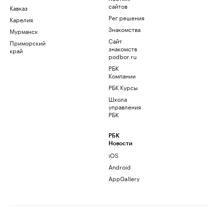
сайтов
Кавказ
Рег.решения
Карелия
Знакомства
Мурманск
Сайт
Приморский
знакомств
край
podbor.ru
РБК
Компании
РБК Курсы
Школа
управления
РБК
РБК
Новости
iOS
Android
AppGallery